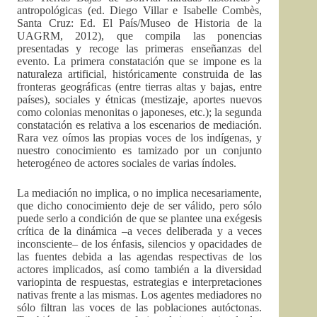
antropológicas (ed. Diego Villar e Isabelle Combès,
Santa Cruz: Ed. El País/Museo de Historia de la
UAGRM, 2012), que compila las ponencias
presentadas y recoge las primeras enseñanzas del
evento. La primera constatación que se impone es la
naturaleza artificial, históricamente construida de las
fronteras geográficas (entre tierras altas y bajas, entre
países), sociales y étnicas (mestizaje, aportes nuevos
como colonias menonitas o japoneses, etc.); la segunda
constatación es relativa a los escenarios de mediación.
Rara vez oímos las propias voces de los indígenas, y
nuestro conocimiento es tamizado por un conjunto
heterogéneo de actores sociales de varias índoles.
La mediación no implica, o no implica necesariamente,
que dicho conocimiento deje de ser válido, pero sólo
puede serlo a condición de que se plantee una exégesis
crítica de la dinámica –a veces deliberada y a veces
inconsciente– de los énfasis, silencios y opacidades de
las fuentes debida a las agendas respectivas de los
actores implicados, así como también a la diversidad
variopinta de respuestas, estrategias e interpretaciones
nativas frente a las mismas. Los agentes mediadores no
sólo filtran las voces de las poblaciones autóctonas.