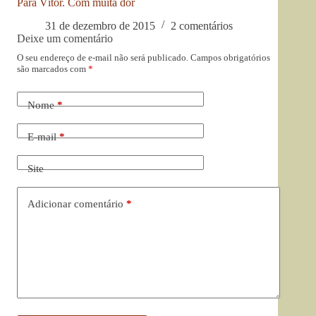
Para Vítor. Com muita dor
31 de dezembro de 2015
2 comentários
Deixe um comentário
O seu endereço de e-mail não será publicado.
Campos obrigatórios
são marcados com
*
Nome
*
E-mail
*
Site
Adicionar comentário
*