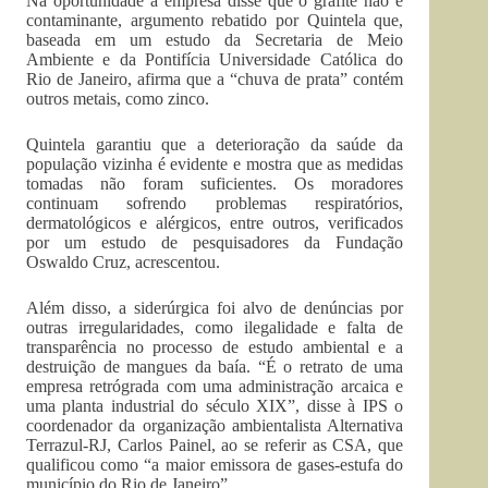
Na oportunidade a empresa disse que o grafite não é
contaminante, argumento rebatido por Quintela que,
baseada em um estudo da Secretaria de Meio
Ambiente e da Pontifícia Universidade Católica do
Rio de Janeiro, afirma que a “chuva de prata” contém
outros metais, como zinco.
Quintela garantiu que a deterioração da saúde da
população vizinha é evidente e mostra que as medidas
tomadas não foram suficientes. Os moradores
continuam sofrendo problemas respiratórios,
dermatológicos e alérgicos, entre outros, verificados
por um estudo de pesquisadores da Fundação
Oswaldo Cruz, acrescentou.
Além disso, a siderúrgica foi alvo de denúncias por
outras irregularidades, como ilegalidade e falta de
transparência no processo de estudo ambiental e a
destruição de mangues da baía. “É o retrato de uma
empresa retrógrada com uma administração arcaica e
uma planta industrial do século XIX”, disse à IPS o
coordenador da organização ambientalista Alternativa
Terrazul-RJ, Carlos Painel, ao se referir as CSA, que
qualificou como “a maior emissora de gases-estufa do
município do Rio de Janeiro”.