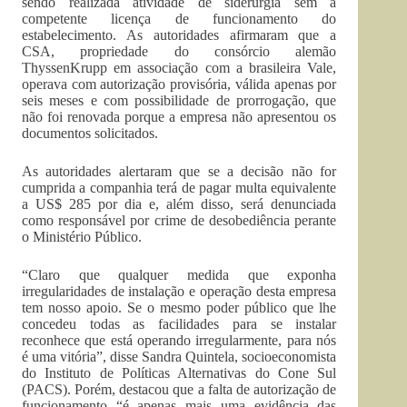
sendo realizada atividade de siderurgia sem a
competente licença de funcionamento do
estabelecimento. As autoridades afirmaram que a
CSA, propriedade do consórcio alemão
ThyssenKrupp em associação com a brasileira Vale,
operava com autorização provisória, válida apenas por
seis meses e com possibilidade de prorrogação, que
não foi renovada porque a empresa não apresentou os
documentos solicitados.
As autoridades alertaram que se a decisão não for
cumprida a companhia terá de pagar multa equivalente
a US$ 285 por dia e, além disso, será denunciada
como responsável por crime de desobediência perante
o Ministério Público.
“Claro que qualquer medida que exponha
irregularidades de instalação e operação desta empresa
tem nosso apoio. Se o mesmo poder público que lhe
concedeu todas as facilidades para se instalar
reconhece que está operando irregularmente, para nós
é uma vitória”, disse Sandra Quintela, socioeconomista
do Instituto de Políticas Alternativas do Cone Sul
(PACS). Porém, destacou que a falta de autorização de
funcionamento “é apenas mais uma evidência das