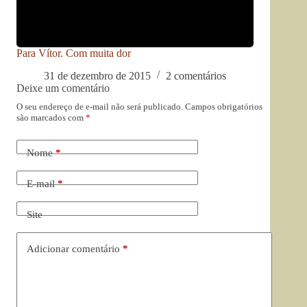
Para Vítor. Com muita dor
31 de dezembro de 2015
2 comentários
Deixe um comentário
O seu endereço de e-mail não será publicado.
Campos obrigatórios
são marcados com
*
Nome
*
E-mail
*
Site
Adicionar comentário
*