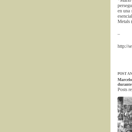
*Mario
persegu
en una 
esencia
Metals 
–
http://
POST
AN
Marcelo
durante
Posts r