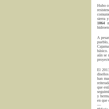
Hubo ot
resiste
comunid
sierra 
1064
m
hidroen
A pesar
pueblo
Cajamar
básico.
aún se 
proyect
El 2013
diseños
han mar
reitera
que est
seguimi
y herma
en que 
—