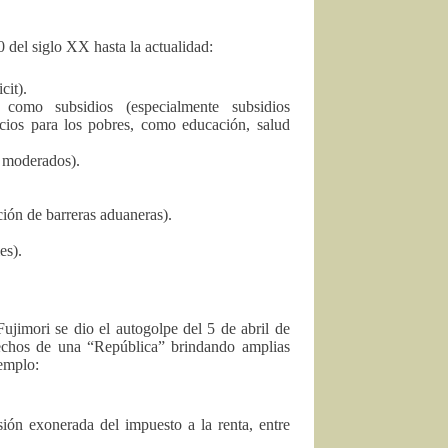
 del siglo XX hasta la actualidad:
cit).
como subsidios (especialmente subsidios
icios para los pobres, como educación, salud
s moderados).
ción de barreras aduaneras).
es).
Fujimori se dio el autogolpe del 5 de abril de
echos de una “República” brindando amplias
jemplo:
sión exonerada del impuesto a la renta, entre