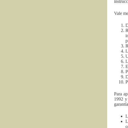
instruc
Vale me
D
R
i
p
R
L
U
L
E
P
D
P
Para ap
1992 y 
garantí
L
L
o