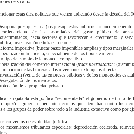
ciones de su amo.
ncionar estas diez políticas que vienen aplicando desde la década del 90
isciplina presupuestaria (los presupuestos públicos no pueden tener défi
eordenamiento de las prioridades del gasto público de áreas 
ndiscriminados) hacia sectores que favorezcan el crecimiento, y serv
ública, investigación e infraestructuras.
eforma impositiva (buscar bases imponibles amplias y tipos marginale
iberalización financiera, especialmente de los tipos de interés.
n tipo de cambio de la moneda competitivo.
iberalización del comercio internacional (
trade liberalization
) (disminu
liminación de las barreras a las inversiones extranjeras directas.
rivatización (venta de las empresas públicas y de los monopolios estatal
esregulación de los mercados.
rotección de la propiedad privada.
licar a rajatabla esta política “recomendada” el gobierno de turno de 
empezó a gobernar mediante decretos que atentaban contra los der
as a los grupos de poder sobre todo a la industria extractiva como por e
os convenios de estabilidad jurídica.
os mecanismos tributarios especiales: depreciación acelerada, reinver
tros.