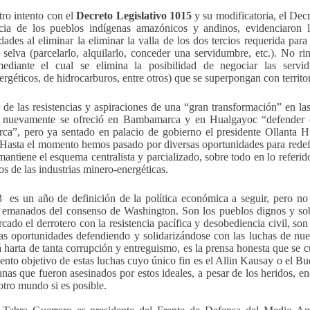
ro intento con el
Decreto Legislativo 1015
y su modificatoria, el De
ncia de los pueblos indígenas amazónicos y andinos, evidenciaron la
ades al eliminar la eliminar la valla de los dos tercios requerida para
y selva (parcelarlo, alquilarlo, conceder una servidumbre, etc.). No 
ediante el cual
se elimina la posibilidad de negociar las servi
ergéticos, de hidrocarburos, entre otros) que se superpongan con territ
 de las resistencias y aspiraciones de una “gran transformación” en la
, nuevamente se ofreció en Bambamarca y en Hualgayoc “defender e
ca”, pero ya sentado en palacio de gobierno el presidente Ollanta H
 Hasta el momento hemos pasado por diversas oportunidades para redefin
mantiene el esquema centralista y parcializado, sobre todo en lo referid
os de las industrias minero-energéticas.
 es un año de definición de la política económica a seguir, pero no
 emanados del consenso de Washington. Son los pueblos dignos y so
cado el derrotero con la resistencia pacífica y desobediencia civil, so
das oportunidades defendiendo y solidarizándose con las luchas de nue
á harta de tanta corrupción y entreguismo, es la prensa honesta que se 
ento objetivo de estas luchas cuyo único fin es el Allin Kausay o el B
nas que fueron asesinados por estos ideales, a pesar de los heridos, e
otro mundo si es posible.