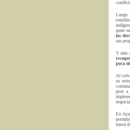
conflic
Luego 
esteril
indígen
quite s
las tie
sus pro
Y más a
recupe
poca de
Al volv
su tes
comunal
pese a
impleme
negocia
En Aya
permit
traerá 