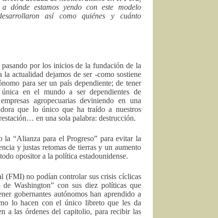
r a dónde estamos yendo con este modelo
desarrollaron así como quiénes y cuánto
 pasando por los inicios de la fundación de la
a la actualidad dejamos de ser -como sostiene
ónomo para ser un país dependiente; de tener
a única en el mundo a ser dependientes de
 empresas agropecuarias deviniendo en una
dora que lo único que ha traído a nuestros
restación… en una sola palabra: destrucción.
la “Alianza para el Progreso” para evitar la
cencia y justas retomas de tierras y un aumento
odo opositor a la política estadounidense.
(FMI) no podían controlar sus crisis cíclicas
o de Washington” con sus diez políticas que
 tener gobernantes autónomos han aprendido a
no lo hacen con el único libreto que les da
a las órdenes del capitolio, para recibir las