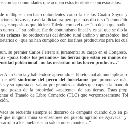
tos con las comunidades que ocupan estos territorios concesionados.
de múltiples marchas contundentes como la de los Cuatro Suyos y 
izaciones forzosas, cayó la dictadura pero por más discurso “democráti
as y campesinos que hiciera Toledo, como el que: “no dejen que nadie p
us tierras…” su política fue de continuismo lineal y es así que se dio l
rras eriazas
(no productivas) del ámbito rural andino y amazónico, inc
pietarios o «que no han cumplido con los fines productivos para los cua
un, su premier Carlos Ferrero al juramentar su cargo en el Congreso
rar «para todos los peruanos» las tierras que están en manos de
nsidad poblacional– no las necesitan ni las hacen producir…”
er Alan García y habiéndose aprendido el libreto cual alumno aplicado y
is de
«El síndrome del perro del hortelano
» que promueve más d
es y su «puesta en valor» por grandes capitales que capten la mano d
 que gozan de la propiedad «aparente» de sus tierras. Estas prop
ntar el Tratado de Libre Comercio (TLC) que vergonzosamente Toled
ción.
vaca se recuerda siempre el discurso de campaña cuando dijo en p
iré que ninguna mina se enseñoree del pueblo agrario de Ayavaca”
desarrollo a los pueblos sino sólo a unos cuantos…”