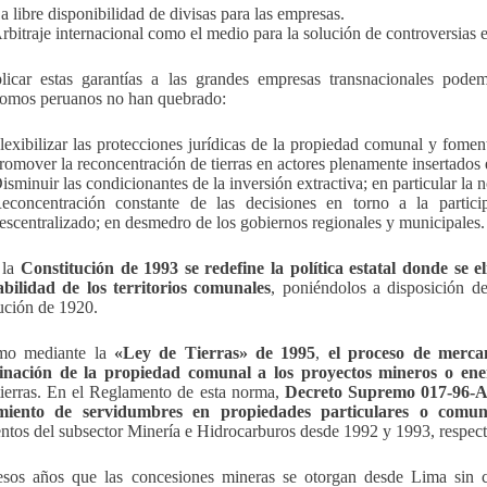
a libre disponibilidad de divisas para las empresas.
rbitraje internacional como el medio para la solución de controversias 
licar estas garantías a las grandes empresas transnacionales podemos
omos peruanos no han quebrado:
lexibilizar las protecciones jurídicas de la propiedad comunal y fomen
romover la reconcentración de tierras en actores plenamente insertados
isminuir las condicionantes de la inversión extractiva; en particular la 
econcentración constante de las decisiones en torno a la particip
escentralizado; en desmedro de los gobiernos regionales y municipales.
la
Constitución de 1993 se redefine la política estatal donde se e
abilidad de los territorios comunales
, poniéndolos a disposición de
ución de 1920.
mo mediante la
«Ley de Tierras» de 1995
,
el proceso de mercan
inación de la propiedad comunal a los proyectos mineros o ener
tierras. En el Reglamento de esta norma,
Decreto Supremo 017-96-AG
miento de servidumbres en propiedades particulares o comuna
ntos del subsector Minería e Hidrocarburos desde 1992 y 1993, respec
sos años que las concesiones mineras se otorgan desde Lima sin co