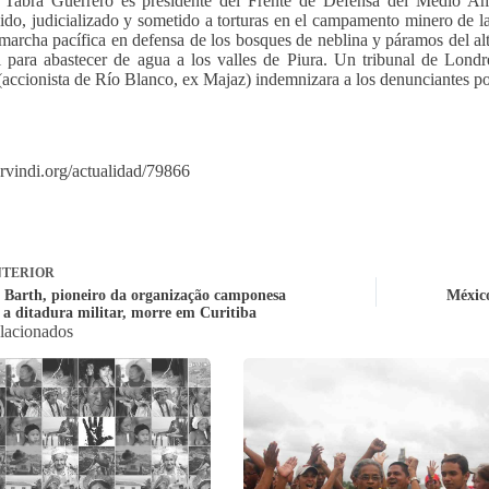
 Tabra Guerrero es presidente del Frente de Defensa del Medio Am
ido, judicializado y sometido a torturas en el campamento minero de l
marcha pacífica en defensa de los bosques de neblina y páramos del a
l para abastecer de agua a los valles de Piura. Un tribunal de Lon
(accionista de Río Blanco, ex Majaz) indemnizara a los denunciantes po
servindi.org/actualidad/79866
TERIOR
 Barth, pioneiro da organização camponesa
México
 a ditadura militar, morre em Curitiba
elacionados