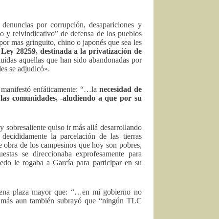
denuncias por corrupción, desapariciones y
co y reivindicativo” de defensa de los pueblos
or mas gringuito, chino o japonés que sea les
a
Ley 28259, destinada a la privatización de
luidas aquellas que han sido abandonadas por
les se adjudicó».
, manifestó enfáticamente: “…la
necesidad de
 las comunidades, -aludiendo a que por su
 sobresaliente quiso ir más allá desarrollando
ecididamente la parcelación de las tierras
e obra de los campesinos que hoy son pobres,
uestas se direccionaba exprofesamente para
o le rogaba a García para participar en su
lena plaza mayor que: “…en mi gobierno no
 y más aun también subrayó que “ningún TLC