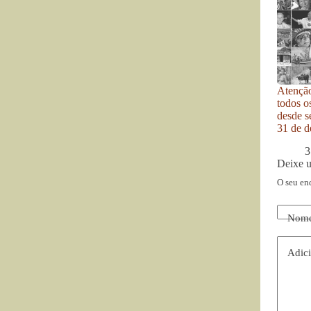
Atenção
todos o
desde se
31 de d
3
Deixe 
O seu en
Nom
Adici