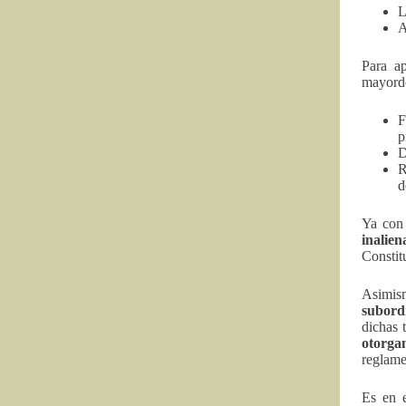
L
A
Para ap
mayord
F
p
D
R
d
Ya con 
inalien
Constit
Asimis
subord
dichas 
otorga
reglame
Es en e