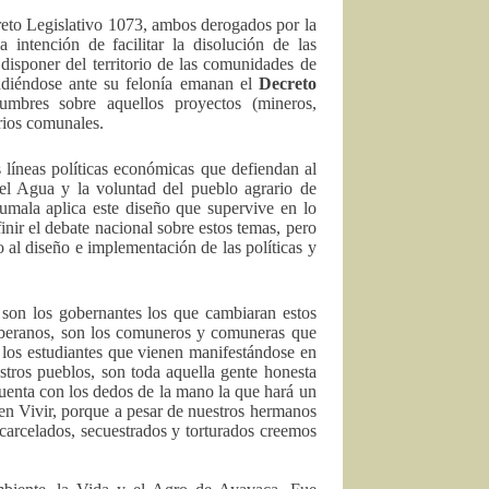
creto Legislativo 1073, ambos derogados por la
 intención de facilitar la disolución de las
 disponer del territorio de las comunidades de
rindiéndose ante su felonía emanan el
Decreto
dumbres sobre aquellos proyectos (mineros,
orios comunales.
s líneas políticas económicas que defiendan al
l Agua y la voluntad del pueblo agrario de
umala aplica este diseño que supervive en lo
ir el debate nacional sobre estos temas, pero
o al diseño e implementación de las políticas y
 son los gobernantes los que cambiaran estos
beranos, son los comuneros y comuneras que
n los estudiantes que vienen manifestándose en
stros pueblos, son toda aquella gente honesta
cuenta con los dedos de la mano la que hará un
uen Vivir, porque a pesar de nuestros hermanos
ncarcelados, secuestrados y torturados creemos