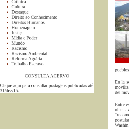
Crônica
Cultura
Destaque
Direito ao Conhecimento
Direitos Humanos
Homenagem
Justiça
Mídia e Poder
Mundo
Racismo
Racismo Ambiental
Reforma Agrária
Trabalho Escravo
pueblos
CONSULTA ACERVO
En la s
Clique aqui para consultar postagens publicadas até
moviliz
31/dez/15
.
del mov
Entre e
ni el a
“recome
postula
Washing