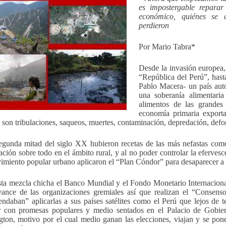
es impostergable repara
económico, quiénes se 
perdieron
Por Mario Tabra*
Desde la invasión europea,
“República del Perú”, hast
Pablo Macera- un país aut
una soberanía alimentari
alimentos de las grandes
economía primaria exporta
 son tribulaciones, saqueos, muertes, contaminación, depredación, defo
egunda mitad del siglo XX hubieron recetas de las más nefastas como 
ación sobre todo en el ámbito rural, y al no poder controlar la eferves
imiento popular urbano aplicaron el “Plan Cóndor” para desaparecer a t
sta mezcla chicha el Banco Mundial y el Fondo Monetario Internacional 
vance de las organizaciones gremiales así que realizan el “Consens
ndaban” aplicarlas a sus países satélites como el Perú que lejos de
r con promesas populares y medio sentados en el Palacio de Gobier
ton, motivo por el cual medio ganan las elecciones, viajan y se ponen 