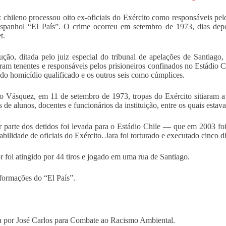
 chileno processou oito ex-oficiais do Exército como responsáveis pelo
espanhol “El País”. O crime ocorreu em setembro de 1973, dias dep
t.
ução, ditada pelo juiz especial do tribunal de apelações de Santiago,
ram tenentes e responsáveis pelos prisioneiros confinados no Estádio
 do homicídio qualificado e os outros seis como cúmplices.
 Vásquez, em 11 de setembro de 1973, tropas do Exército sitiaram a
 de alunos, docentes e funcionários da instituição, entre os quais estava
 parte dos detidos foi levada para o Estádio Chile — que em 2003 f
abilidade de oficiais do Exército. Jara foi torturado e executado cinco d
r foi atingido por 44 tiros e jogado em uma rua de Santiago.
ormações do “El País”.
 por José Carlos para Combate ao Racismo Ambiental.