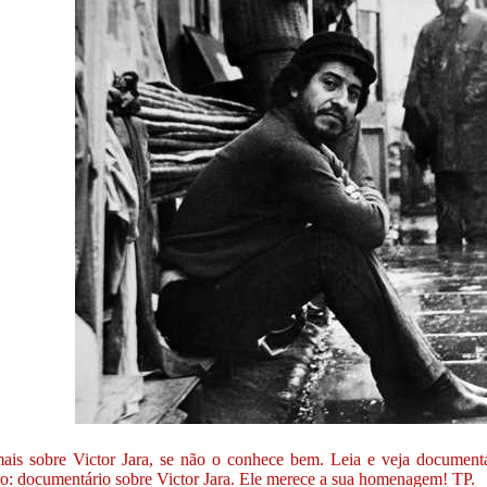
ais sobre Victor Jara, se não o conhece bem. Leia e veja document
o: documentário sobre Victor Jara
. Ele merece a sua homenagem! TP.