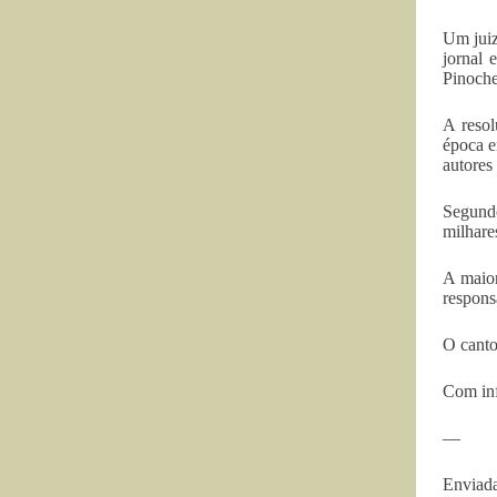
Um juiz
jornal 
Pinoche
A resol
época e
autores
Segundo
milhares
A maior
respons
O canto
Com inf
—
Enviada