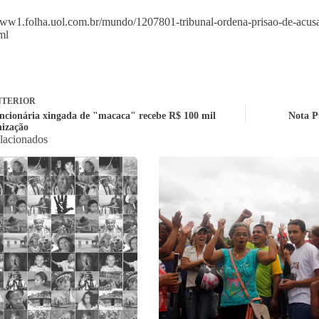
www1.folha.uol.com.br/mundo/1207801-tribunal-ordena-prisao-de-acusa
ml
TERIOR
ncionária xingada de "macaca" recebe R$ 100 mil
Nota P
nização
elacionados