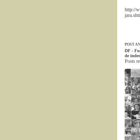
http://
jara.sht
POST
AN
DF - Fu
de inde
Posts r