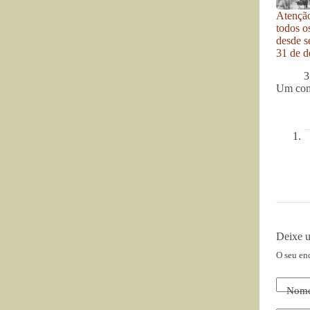
Atenção
todos o
desde se
31 de d
3
Um com
Deixe 
O seu en
Nom