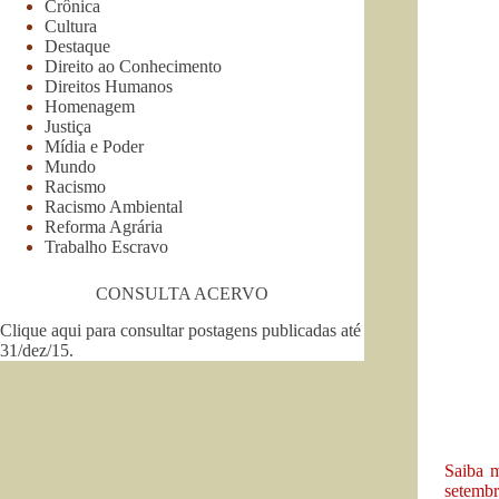
Crônica
Cultura
Destaque
Direito ao Conhecimento
Direitos Humanos
Homenagem
Justiça
Mídia e Poder
Mundo
Racismo
Racismo Ambiental
Reforma Agrária
Trabalho Escravo
CONSULTA ACERVO
Clique aqui para consultar postagens publicadas até
31/dez/15
.
Saiba m
setembr