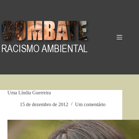
Pular
para
o
conteúdo
Uma Líndia Guerreira
15 de dezembro de 2012
Um comentário