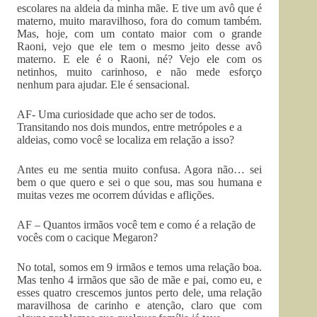
escolares na aldeia da minha mãe. E tive um avô que é
materno, muito maravilhoso, fora do comum também.
Mas, hoje, com um contato maior com o grande
Raoni, vejo que ele tem o mesmo jeito desse avô
materno. E ele é o Raoni, né? Vejo ele com os
netinhos, muito carinhoso, e não mede esforço
nenhum para ajudar. Ele é sensacional.
AF- Uma curiosidade que acho ser de todos.
Transitando nos dois mundos, entre metrópoles e a
aldeias, como você se localiza em relação a isso?
Antes eu me sentia muito confusa. Agora não… sei
bem o que quero e sei o que sou, mas sou humana e
muitas vezes me ocorrem dúvidas e aflições.
AF – Quantos irmãos você tem e como é a relação de
vocês com o cacique Megaron?
No total, somos em 9 irmãos e temos uma relação boa.
Mas tenho 4 irmãos que são de mãe e pai, como eu, e
esses quatro crescemos juntos perto dele, uma relação
maravilhosa de carinho e atenção, claro que com