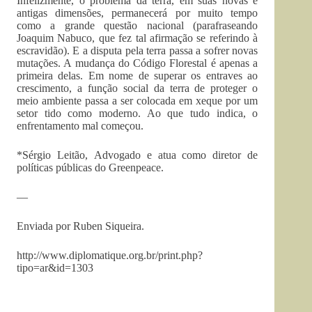
Infelizmente, o problema da terra, em suas novas e
antigas dimensões, permanecerá por muito tempo
como a grande questão nacional (parafraseando
Joaquim Nabuco, que fez tal afirmação se referindo à
escravidão). E a disputa pela terra passa a sofrer novas
mutações. A mudança do Código Florestal é apenas a
primeira delas. Em nome de superar os entraves ao
crescimento, a função social da terra de proteger o
meio ambiente passa a ser colocada em xeque por um
setor tido como moderno. Ao que tudo indica, o
enfrentamento mal começou.
*Sérgio Leitão, Advogado e atua como diretor de
políticas públicas do Greenpeace.
—
Enviada por Ruben Siqueira.
http://www.diplomatique.org.br/print.php?
tipo=ar&id=1303