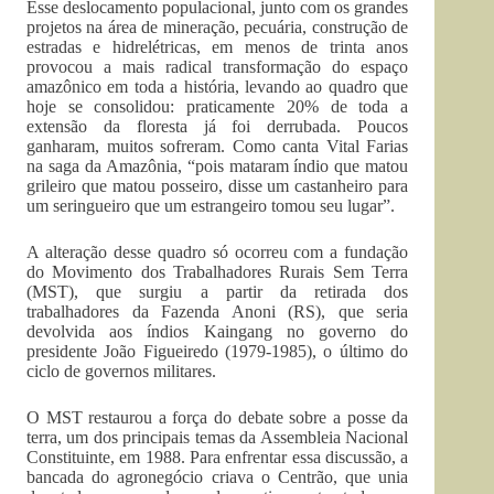
Esse deslocamento populacional, junto com os grandes
projetos na área de mineração, pecuária, construção de
estradas e hidrelétricas, em menos de trinta anos
provocou a mais radical transformação do espaço
amazônico em toda a história, levando ao quadro que
hoje se consolidou: praticamente 20% de toda a
extensão da floresta já foi derrubada. Poucos
ganharam, muitos sofreram. Como canta Vital Farias
na saga da Amazônia, “pois mataram índio que matou
grileiro que matou posseiro, disse um castanheiro para
um seringueiro que um estrangeiro tomou seu lugar”.
A alteração desse quadro só ocorreu com a fundação
do Movimento dos Trabalhadores Rurais Sem Terra
(MST), que surgiu a partir da retirada dos
trabalhadores da Fazenda Anoni (RS), que seria
devolvida aos índios Kaingang no governo do
presidente João Figueiredo (1979-1985), o último do
ciclo de governos militares.
O MST restaurou a força do debate sobre a posse da
terra, um dos principais temas da Assembleia Nacional
Constituinte, em 1988. Para enfrentar essa discussão, a
bancada do agronegócio criava o Centrão, que unia