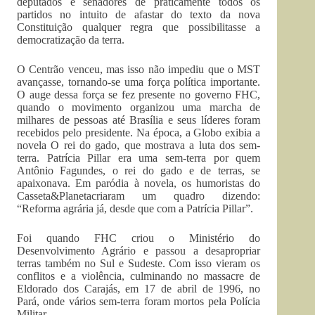
deputados e senadores de praticamente todos os
partidos no intuito de afastar do texto da nova
Constituição qualquer regra que possibilitasse a
democratização da terra.
O Centrão venceu, mas isso não impediu que o MST
avançasse, tornando-se uma força política importante.
O auge dessa força se fez presente no governo FHC,
quando o movimento organizou uma marcha de
milhares de pessoas até Brasília e seus líderes foram
recebidos pelo presidente. Na época, a Globo exibia a
novela O rei do gado, que mostrava a luta dos sem-
terra. Patrícia Pillar era uma sem-terra por quem
Antônio Fagundes, o rei do gado e de terras, se
apaixonava. Em paródia à novela, os humoristas do
Casseta&Planetacriaram um quadro dizendo:
“Reforma agrária já, desde que com a Patrícia Pillar”.
Foi quando FHC criou o Ministério do
Desenvolvimento Agrário e passou a desapropriar
terras também no Sul e Sudeste. Com isso vieram os
conflitos e a violência, culminando no massacre de
Eldorado dos Carajás, em 17 de abril de 1996, no
Pará, onde vários sem-terra foram mortos pela Polícia
Militar.