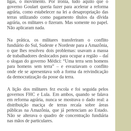
ligas, o movimento. Por ironia, tudo aquilo que o
governo Goulart queria fazer para acelerar a reforma
agrária, como estabelecer na lei a desapropriação das
terras utilizando como pagamento títulos da dívida
agrária, os militares o fizeram. Mas somente no papel.
Não aplicaram nada.
Na prática, os militares transferiram o conflito
fundiário do Sul, Sudeste e Nordeste para a Amazônia,
o que lhes resolveu dois problemas: usavam a massa
de trabalhadores deslocados para ocupar a região – daí
o slogan do governo Médici: “Uma terra sem homens
para homens sem terra” – e esvaziavam o conflito
onde ele se apresentava sob a forma da reivindicação
da democratização da posse da terra.
A lição dos militares fez escola e foi seguida pelos
governos FHC e Lula. Em ambos, quando se falava
em reforma agrária, nunca se mostrava o dado real: a
distribuição maciça de terras recaía sobre áreas
públicas na Amazônia, que já pertenciam ao Estado.
Não se alterava o quadro de concentração fundiária
nas mãos de particulares.