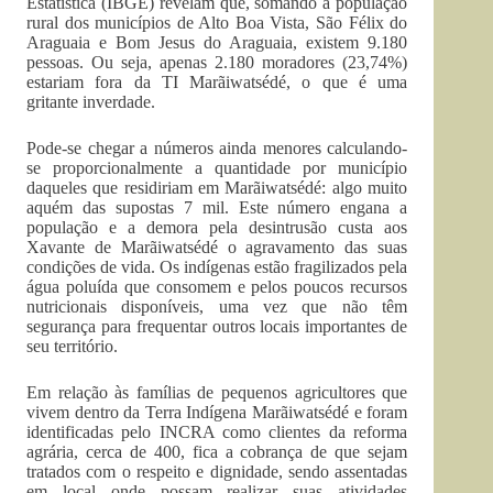
Estatística (IBGE) revelam que, somando a população
rural dos municípios de Alto Boa Vista, São Félix do
Araguaia e Bom Jesus do Araguaia, existem 9.180
pessoas. Ou seja, apenas 2.180 moradores (23,74%)
estariam fora da TI Marãiwatsédé, o que é uma
gritante inverdade.
Pode-se chegar a números ainda menores calculando-
se proporcionalmente a quantidade por município
daqueles que residiriam em Marãiwatsédé: algo muito
aquém das supostas 7 mil. Este número engana a
população e a demora pela desintrusão custa aos
Xavante de Marãiwatsédé o agravamento das suas
condições de vida. Os indígenas estão fragilizados pela
água poluída que consomem e pelos poucos recursos
nutricionais disponíveis, uma vez que não têm
segurança para frequentar outros locais importantes de
seu território.
Em relação às famílias de pequenos agricultores que
vivem dentro da Terra Indígena Marãiwatsédé e foram
identificadas pelo INCRA como clientes da reforma
agrária, cerca de 400, fica a cobrança de que sejam
tratados com o respeito e dignidade, sendo assentadas
em local onde possam realizar suas atividades