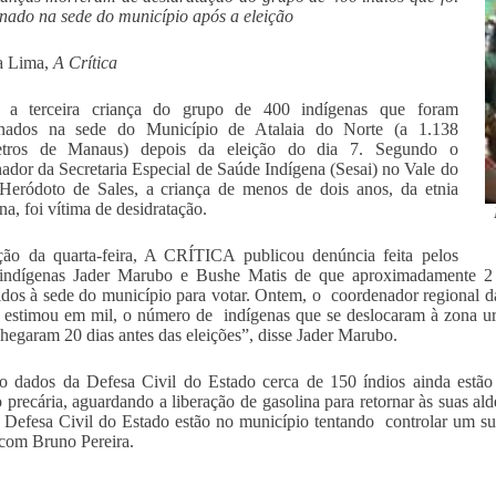
ado na sede do município após a eleição
a Lima,
A Crítica
 a terceira criança do grupo de 400 indígenas que foram
nados na sede do Município de Atalaia do Norte (a 1.138
etros de Manaus) depois da eleição do dia 7. Segundo o
ador da Secretaria Especial de Saúde Indígena (Sesai) no Vale do
 Heródoto de Sales, a criança de menos de dois anos, da etnia
a, foi vítima de desidratação.
ção da quarta-feira, A CRÍTICA publicou denúncia feita pelos
s indígenas Jader Marubo e Bushe Matis de que aproximadamente 2 
dos à sede do município para votar. Ontem, o coordenador regional 
, estimou em mil, o número de indígenas que se deslocaram à zona ur
chegaram 20 dias antes das eleições”, disse Jader Marubo.
 dados da Defesa Civil do Estado cerca de 150 índios ainda estão
o precária, aguardando a liberação de gasolina para retornar às suas al
 Defesa Civil do Estado estão no município tentando controlar um sur
com Bruno Pereira.