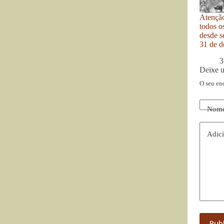
Atenção
todos o
desde se
31 de d
3
Deixe 
O seu en
Nom
Adici
Pub