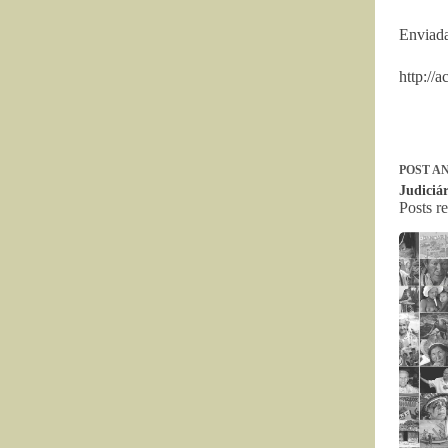
Enviada
http://
POST
AN
Judiciá
Posts r