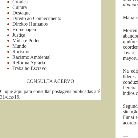
Crônica
abandon
Cultura
Destaque
Marian
Direito ao Conhecimento
Direitos Humanos
Homenagem
Morreu
Justiça
abando
Mídia e Poder
quilôm
Mundo
coorden
Racismo
Javari,
Racismo Ambiental
mayorun
Reforma Agrária
Trabalho Escravo
Na edi
lídere
CONSULTA ACERVO
conduzi
Pereira
Clique aqui para consultar postagens publicadas até
índios 
31/dez/15
.
Segundo
situaçã
Funai e
acordo 
—