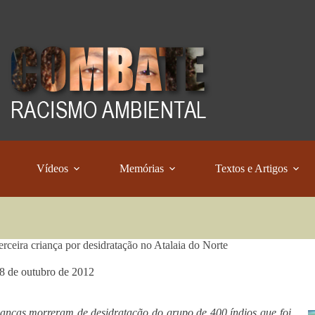
Vídeos
Memórias
Textos e Artigos
erceira criança por desidratação no Atalaia do Norte
8 de outubro de 2012
ianças morreram de desidratação do grupo de 400 índios que foi