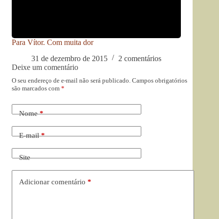
Para Vítor. Com muita dor
31 de dezembro de 2015
2 comentários
Deixe um comentário
O seu endereço de e-mail não será publicado.
Campos obrigatórios
são marcados com
*
Nome
*
E-mail
*
Site
Adicionar comentário
*