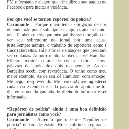
PM reformado e alegou que ele utilizou sua página no
Facebook para incitar a violência.
Por que você se tornou repórter de polícia?
Caramante –
Porque quem tem a obrigação de nos
defender não pode, sob hipótese alguma, atentar contra
nós. Também queria que meu pai tivesse o orgulho de
ver seu sobrenome no jornal por uma causa
justa.Sempre admirei o trabalho de repórteres como (
Caco) Barcellos. Há histórias e situações que precisam
ser contadas. Admiro muito, também, José Hamilton
Ribeiro, mestre na arte de contar histórias. Ouvi
palavras de apoio dos dois recentemente. As de
Barcellos recebi com reverência. O tenho como meu
maior exemplo. As de seu Zé Hamilton, com emoção.
Me pegou desprevenido. Me marcou.Quero agradecer
cada mão estendida e cada palavra de apoio que foi
dita em nome da garantia do direito de informar e ser
informado.
“Repórter de polícia” ainda é uma boa definição
para jornalistas como você?
Caramante –
Acredito que o termo “repórter de
polícia” deixou de existir. Hoje, cobrimos segurança