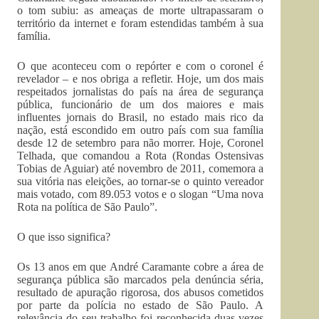
o tom subiu: as ameaças de morte ultrapassaram o
território da internet e foram estendidas também à sua
família.
O que aconteceu com o repórter e com o coronel é
revelador – e nos obriga a refletir. Hoje, um dos mais
respeitados jornalistas do país na área de segurança
pública, funcionário de um dos maiores e mais
influentes jornais do Brasil, no estado mais rico da
nação, está escondido em outro país com sua família
desde 12 de setembro para não morrer. Hoje, Coronel
Telhada, que comandou a Rota (Rondas Ostensivas
Tobias de Aguiar) até novembro de 2011, comemora a
sua vitória nas eleições, ao tornar-se o quinto vereador
mais votado, com 89.053 votos e o slogan “Uma nova
Rota na política de São Paulo”.
O que isso significa?
Os 13 anos em que André Caramante cobre a área de
segurança pública são marcados pela denúncia séria,
resultado de apuração rigorosa, dos abusos cometidos
por parte da polícia no estado de São Paulo. A
relevância do seu trabalho foi reconhecida duas vezes