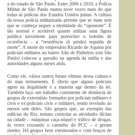
a do estado de São Paulo. Entre 2006 e 2010, a Polícia
Militar de São Paulo matou nove vezes mais do que
todas as polícias dos Estados Unidos juntas. A cultura
da nossa polícia militarizada permite que se mate sem
que se conheça sequer a identidade do “oponente”. É
tão normal e aceitável quanto utilizar uma figura
jurídica inexistente para preencher o boletim de
ocorrência – a “resistência (à prisão) seguida de
morte”. A morte do empresário Ricardo de Aquino por
policiais militares no bairro Alto de Pinheiros (em São
Paulo) colocou a questão na agenda da mídia e das
autoridades alguns meses atrás.
Como ele, vários outros foram vítimas dessa cultura e
do mau treinamento. É óbvio que alguns policiais
agem na ilegalidade e a maioria age dentro da lei.
Também faço um trabalho consistente de denúncia de
grupos de extermínio formados por policiais militares e
civis e ex-policiais civis e militares, tendo revelado ao
menos sete deles. São grupos que, ao exemplo das
milícias do Rio, tentam controlar as atividades ilícitas
na cidade – máquinas caça-níquel e tráfico de drogas,
às vezes cruzando o caminho do PCC – e geram
mortes. Há grupos bem estruturados e com braços de