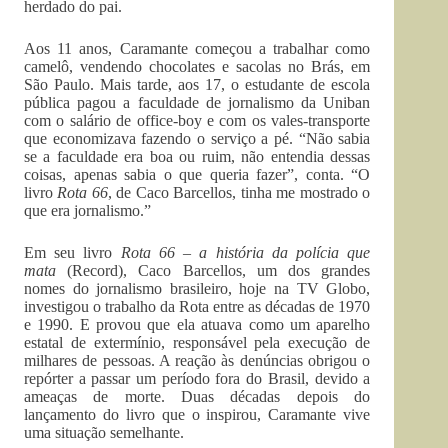
herdado do pai.
Aos 11 anos, Caramante começou a trabalhar como
camelô, vendendo chocolates e sacolas no Brás, em
São Paulo. Mais tarde, aos 17, o estudante de escola
pública pagou a faculdade de jornalismo da Uniban
com o salário de office-boy e com os vales-transporte
que economizava fazendo o serviço a pé. “Não sabia
se a faculdade era boa ou ruim, não entendia dessas
coisas, apenas sabia o que queria fazer”, conta. “O
livro
Rota 66
, de Caco Barcellos, tinha me mostrado o
que era jornalismo.”
Em seu livro
Rota 66 – a história da polícia que
mata
(Record), Caco Barcellos, um dos grandes
nomes do jornalismo brasileiro, hoje na TV Globo,
investigou o trabalho da Rota entre as décadas de 1970
e 1990. E provou que ela atuava como um aparelho
estatal de extermínio, responsável pela execução de
milhares de pessoas. A reação às denúncias obrigou o
repórter a passar um período fora do Brasil, devido a
ameaças de morte. Duas décadas depois do
lançamento do livro que o inspirou, Caramante vive
uma situação semelhante.