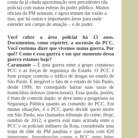
conta da já citada aproximação sem precedentes (da
polícia) com outras esferas do poder público. Muitos
oficiais da PM notaram, e agora tentam dar vazão a
isso, que há outras e importantes áreas para onde
estender seu campo de atuação – e de poder.
Você cobre a área policial há 13 anos.
Documentou, como repórter, a ascensão do PCC.
Você costuma dizer que vivemos numa guerra. Por
quê? Como é essa guerra e em que momento dessa
guerra estamos hoje?
Caramante –
É uma guerra entre o grupo criminoso
PCC e as forças de segurança do Estado. O PCC é
forte porque controla o tráfico de drogas no estado de
São Paulo. É inegável o fato de o estado de São Paulo,
desde 1999, ter conseguido baixar suas taxas de
homicídios dolosos (intencionais). Essa queda, porém,
é fruto de controle duplo: se deve tanto a progressos na
Segurança Pública quanto ao comando do PCC. Em
muitas situações, é o PCC quem decide quem morre
em São Paulo, nos chamados tribunais do crime. Hoje,
outubro de 2012, a guerra está mais acirrada entre o
PCC e os policiais militares da Rota, considerada uma
tropa de elite da PM paulista e que conta com 820
integrantes. Investigações contra o PCC antes feitas