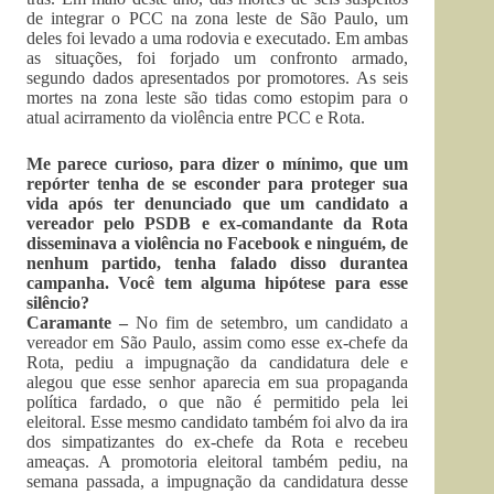
de integrar o PCC na zona leste de São Paulo, um
deles foi levado a uma rodovia e executado. Em ambas
as situações, foi forjado um confronto armado,
segundo dados apresentados por promotores. As seis
mortes na zona leste são tidas como estopim para o
atual acirramento da violência entre PCC e Rota.
Me parece curioso, para dizer o mínimo, que um
repórter tenha de se esconder para proteger sua
vida após ter denunciado que um candidato a
vereador pelo PSDB e ex-comandante da Rota
disseminava a violência no Facebook e ninguém, de
nenhum partido, tenha falado disso durantea
campanha. Você tem alguma hipótese para esse
silêncio?
Caramante –
No fim de setembro, um candidato a
vereador em São Paulo, assim como esse ex-chefe da
Rota, pediu a impugnação da candidatura dele e
alegou que esse senhor aparecia em sua propaganda
política fardado, o que não é permitido pela lei
eleitoral. Esse mesmo candidato também foi alvo da ira
dos simpatizantes do ex-chefe da Rota e recebeu
ameaças. A promotoria eleitoral também pediu, na
semana passada, a impugnação da candidatura desse