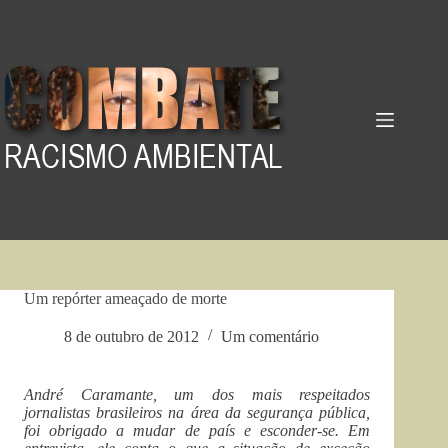
Pular
para
o
conteúdo
Um repórter ameaçado de morte
8 de outubro de 2012
Um comentário
André Caramante, um dos mais respeitados
jornalistas brasileiros na área da segurança pública,
foi obrigado a mudar de país e esconder-se. Em