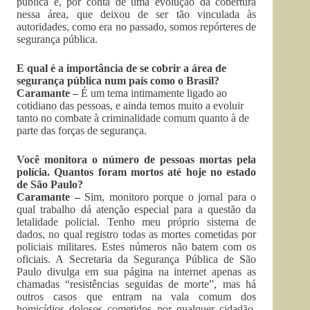
pública e, por conta de uma evolução da cobertura
nessa área, que deixou de ser tão vinculada às
autoridades, como era no passado, somos repórteres de
segurança pública.
E qual é a importância de se cobrir a área de
segurança pública num país como o Brasil?
Caramante –
É um tema intimamente ligado ao
cotidiano das pessoas, e ainda temos muito a evoluir
tanto no combate à criminalidade comum quanto à de
parte das forças de segurança.
Você monitora o número de pessoas mortas pela
polícia. Quantos foram mortos até hoje no estado
de São Paulo?
Caramante –
Sim, monitoro porque o jornal para o
qual trabalho dá atenção especial para a questão da
letalidade policial. Tenho meu próprio sistema de
dados, no qual registro todas as mortes cometidas por
policiais militares. Estes números não batem com os
oficiais. A Secretaria da Segurança Pública de São
Paulo divulga em sua página na internet apenas as
chamadas “resistências seguidas de morte”, mas há
outros casos que entram na vala comum dos
homicídios dolosos cometidos por qualquer cidadão.