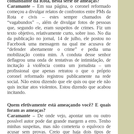
comandante da Rota, nesta série de ameaças?
Caramante –
Em sua página, o coronel reformado
começou a divulgar relatos de confrontos entre PMs da
Rota e civis – estes sempre chamados de
“vagabundos” –, além de divulgar fotos de pessoas
que, segundo ele, eram suspeitos de crimes. Fiz um
texto objetivo, relativamente curto, sobre isso. No dia
da publicação no jornal, 14 de julho, ele postou no
Facebook uma mensagem na qual me acusava de
“defender abertamente o crime” e pedia uma
mobilização contra mim. A conduta desse senhor
deflagrou uma onda de tentativas de intimidação, de
incitação à violência contra um jornalista – um
profissional que apenas retratou o que o próprio
coronel reformado registrou publicamente na rede
social. Não estou dizendo que ele quis ou que ele não
quis incitar atos violentos. Estou dizendo que acabou
incitando.
Quem efetivamente está ameaçando você? E quais
foram as ameaças?
Caramante –
De onde vejo, apontar um ou outro
possível autor pode dar grande margem a erro. Tenho
minhas suspeitas, mas não cometeria o equívoco de
acusar sem provas. Creio que haja dois tipos de