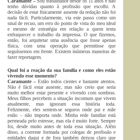
Caramante –
Sou trabalhador desde os 11 anos e não
tenho dúvidas quanto à profissão que escolhi. A
decisão de estar fisicamente ausente da redação não foi
nada fácil. Particularmente, via este passo como um
sinal de recuo, um erro do ponto de vista do meu ideal
e mesmo de estratégia em relação a quem tenta
enfraquecer o trabalho da imprensa. O que fizemos,
então, foi arquitetar uma ausência que fosse apenas
física, com uma operação que permitisse que
seguíssemos em frente. Existem inúmeras maneiras de
fazer reportagem.
Qual foi a reação da sua família e como eles estão
vivendo esse momento?
Caramante –
Estão todos cientes e bastante atentos.
Não é fácil estar ausente, mas não creio que seria
muito melhor estar presente e vivendo com sombras.
Meus filhos percebem a situação incomum que vivem
atualmente, mas ignoram essa história toda.
Felizmente, eles sentem-se seguros onde pai e mãe
estão – não importa onde. Minha rede familiar está
permeada pelo estresse, mas ela é muito forte. Sempre
foi, desde muito antes de toda essa situação. Além
disso, a corrente formada por colegas de profissão e
entidades daqui e de fora também deixou claro que