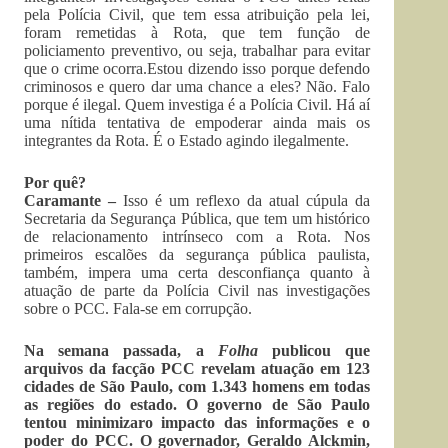
pela Polícia Civil, que tem essa atribuição pela lei,
foram remetidas à Rota, que tem função de
policiamento preventivo, ou seja, trabalhar para evitar
que o crime ocorra.Estou dizendo isso porque defendo
criminosos e quero dar uma chance a eles? Não. Falo
porque é ilegal. Quem investiga é a Polícia Civil. Há aí
uma nítida tentativa de empoderar ainda mais os
integrantes da Rota. É o Estado agindo ilegalmente.
Por quê?
Caramante –
Isso é um reflexo da atual cúpula da
Secretaria da Segurança Pública, que tem um histórico
de relacionamento intrínseco com a Rota. Nos
primeiros escalões da segurança pública paulista,
também, impera uma certa desconfiança quanto à
atuação de parte da Polícia Civil nas investigações
sobre o PCC. Fala-se em corrupção.
Na semana passada, a
Folha
publicou que
arquivos da facção PCC revelam atuação em 123
cidades de São Paulo, com 1.343 homens em todas
as regiões do estado. O governo de São Paulo
tentou minimizaro impacto das informações e o
poder do PCC. O governador, Geraldo Alckmin,