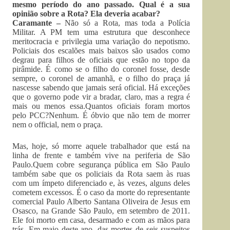
mesmo período do ano passado. Qual é a sua
opinião sobre a Rota? Ela deveria acabar?
Caramante –
Não só a Rota, mas toda a Polícia
Militar. A PM tem uma estrutura que desconhece
meritocracia e privilegia uma variação do nepotismo.
Policiais dos escalões mais baixos são usados como
degrau para filhos de oficiais que estão no topo da
pirâmide. É como se o filho do coronel fosse, desde
sempre, o coronel de amanhã, e o filho do praça já
nascesse sabendo que jamais será oficial. Há exceções
que o governo pode vir a bradar, claro, mas a regra é
mais ou menos essa.Quantos oficiais foram mortos
pelo PCC?Nenhum. É óbvio que não tem de morrer
nem o official, nem o praça.
Mas, hoje, só morre aquele trabalhador que está na
linha de frente e também vive na periferia de São
Paulo.Quem cobre segurança pública em São Paulo
também sabe que os policiais da Rota saem às ruas
com um ímpeto diferenciado e, às vezes, alguns deles
cometem excessos. É o caso da morte do representante
comercial Paulo Alberto Santana Oliveira de Jesus em
Osasco, na Grande São Paulo, em setembro de 2011.
Ele foi morto em casa, desarmado e com as mãos para
trás. Em maio deste ano, das mortes de seis suspeitos