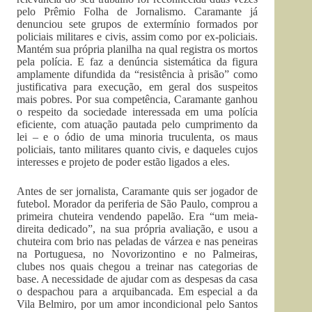
pelo Prêmio Folha de Jornalismo. Caramante já
denunciou sete grupos de extermínio formados por
policiais militares e civis, assim como por ex-policiais.
Mantém sua própria planilha na qual registra os mortos
pela polícia. E faz a denúncia sistemática da figura
amplamente difundida da “resistência à prisão” como
justificativa para execução, em geral dos suspeitos
mais pobres. Por sua competência, Caramante ganhou
o respeito da sociedade interessada em uma polícia
eficiente, com atuação pautada pelo cumprimento da
lei – e o ódio de uma minoria truculenta, os maus
policiais, tanto militares quanto civis, e daqueles cujos
interesses e projeto de poder estão ligados a eles.
Antes de ser jornalista, Caramante quis ser jogador de
futebol. Morador da periferia de São Paulo, comprou a
primeira chuteira vendendo papelão. Era “um meia-
direita dedicado”, na sua própria avaliação, e usou a
chuteira com brio nas peladas de várzea e nas peneiras
na Portuguesa, no Novorizontino e no Palmeiras,
clubes nos quais chegou a treinar nas categorias de
base. A necessidade de ajudar com as despesas da casa
o despachou para a arquibancada. Em especial a da
Vila Belmiro, por um amor incondicional pelo Santos