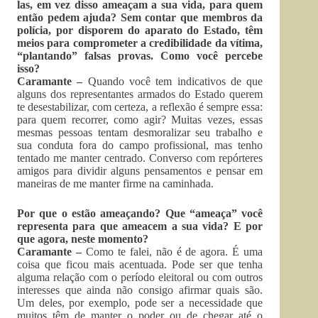
las, em vez disso ameaçam a sua vida, para quem
então pedem ajuda? Sem contar que membros da
polícia, por disporem do aparato do Estado, têm
meios para comprometer a credibilidade da vítima,
“plantando” falsas provas. Como você percebe
isso?
Caramante –
Quando você tem indicativos de que
alguns dos representantes armados do Estado querem
te desestabilizar, com certeza, a reflexão é sempre essa:
para quem recorrer, como agir? Muitas vezes, essas
mesmas pessoas tentam desmoralizar seu trabalho e
sua conduta fora do campo profissional, mas tenho
tentado me manter centrado. Converso com repórteres
amigos para dividir alguns pensamentos e pensar em
maneiras de me manter firme na caminhada.
Por que o estão ameaçando? Que “ameaça” você
representa para que ameacem a sua vida? E por
que agora, neste momento?
Caramante –
Como te falei, não é de agora. É uma
coisa que ficou mais acentuada. Pode ser que tenha
alguma relação com o período eleitoral ou com outros
interesses que ainda não consigo afirmar quais são.
Um deles, por exemplo, pode ser a necessidade que
muitos têm de manter o poder ou de chegar até o