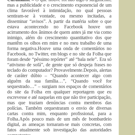
mas a publicidade e o crescimento exponencial de um
clima favorável à intimidação, no qual pessoas
sentiram-se à vontade, ou mesmo incitadas, a
disseminar “avisos”. A partir da matéria sobre o que
estava acontecendo no Facebook houve um
acirramento dos ânimos de quem antes já me via como
inimigo, além do crescimento quantitativo dos que
mantêm os olhos em mim e no meu trabalho de uma
forma negativa.Houve uma onda de comentários no
Facebook, no Twitter, em blogs e no site da Folha que
foram desde “péssimo repórter” até “bala nele”. Era só
“ativismo de sofá”, de gente que só despeja frases no
teclado do computador? Provavelmente.Depois, alertas
de caráter dúbio – “Quando acontecer algo com
alguém da sua família…”, “Quando você for
sequestrado…” – surgiam nos espaços de comentários
do site da Folha em qualquer reportagem que eu
escrevesse e até naquelas em que não tive participação,
mas que traziam denúncias contra membros das
polícias. Também orquestraram o envio de diversas
cartas contra mim, enquanto profissional, para a
Folha.Após pouco mais de um mês de bombardeio
digital, as ameaças tornaram-se mais concretas, com
fatos atualmente sob investigação das autoridades