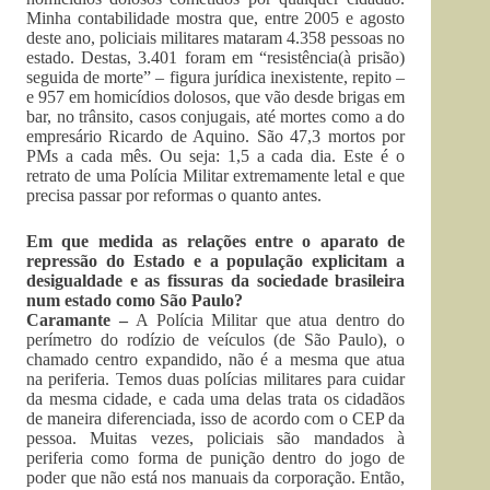
Minha contabilidade mostra que, entre 2005 e agosto
deste ano, policiais militares mataram 4.358 pessoas no
estado. Destas, 3.401 foram em “resistência(à prisão)
seguida de morte” – figura jurídica inexistente, repito –
e 957 em homicídios dolosos, que vão desde brigas em
bar, no trânsito, casos conjugais, até mortes como a do
empresário Ricardo de Aquino. São 47,3 mortos por
PMs a cada mês. Ou seja: 1,5 a cada dia. Este é o
retrato de uma Polícia Militar extremamente letal e que
precisa passar por reformas o quanto antes.
Em que medida as relações entre o aparato de
repressão do Estado e a população explicitam a
desigualdade e as fissuras da sociedade brasileira
num estado como São Paulo?
Caramante –
A Polícia Militar que atua dentro do
perímetro do rodízio de veículos (de São Paulo), o
chamado centro expandido, não é a mesma que atua
na periferia. Temos duas polícias militares para cuidar
da mesma cidade, e cada uma delas trata os cidadãos
de maneira diferenciada, isso de acordo com o CEP da
pessoa. Muitas vezes, policiais são mandados à
periferia como forma de punição dentro do jogo de
poder que não está nos manuais da corporação. Então,