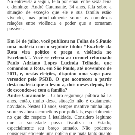
Na entrevista a seguir, feita por email entre sexta-feira
e domingo, André Caramante, 34 anos, fala sobre a
situação de exceção que ele e sua família estão
vivendo, mas principalmente sobre as complexas
relações entre violência e poder que a tornaram
possível.
Em 14 de julho, você publicou na Folha de S.Paulo
uma matéria com o seguinte título: “Ex-chefe da
Rota vira político e prega a violência no
Facebook”. Você se referia ao coronel reformado
Paulo Adriano Lopes Lucinda Telhada, que
comandou a Rota, em São Paulo, até novembro de
2011, e, nestas eleições, disputou uma vaga para
vereador pelo PSDB. O que aconteceu a partir
desta matéria que o levou a, dois meses depois, ter
de esconder-se com a família?
André Caramante –
Cubro segurança pública há 13
anos, então, muito dessa situação não é exatamente
novidade. Nestes 13 anos, sempre mantive minha lupa
sobre os abusos cometidos por policiais, especialmente
no que diz respeito à letalidade. Considero legítimo
que a sociedade possa fiscalizar o Estado,
especialmente seu braço armado. Não podemos
considerar eficiente uma polícia que mata tanto quanto