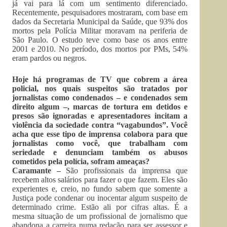
já vai para lá com um sentimento diferenciado.
Recentemente, pesquisadores mostraram, com base em
dados da Secretaria Municipal da Saúde, que 93% dos
mortos pela Polícia Militar moravam na periferia de
São Paulo. O estudo teve como base os anos entre
2001 e 2010. No período, dos mortos por PMs, 54%
eram pardos ou negros.
Hoje há programas de TV que cobrem a área
policial, nos quais suspeitos são tratados por
jornalistas como condenados – e condenados sem
direito algum –, marcas de tortura em detidos e
presos são ignoradas e apresentadores incitam a
violência da sociedade contra “vagabundos”. Você
acha que esse tipo de imprensa colabora para que
jornalistas como você, que trabalham com
seriedade e denunciam também os abusos
cometidos pela polícia, sofram ameaças?
Caramante –
São profissionais da imprensa que
recebem altos salários para fazer o que fazem. Eles são
experientes e, creio, no fundo sabem que somente a
Justiça pode condenar ou inocentar algum suspeito de
determinado crime. Estão ali por cifras altas. É a
mesma situação de um profissional de jornalismo que
abandona a carreira numa redação para ser assessor e