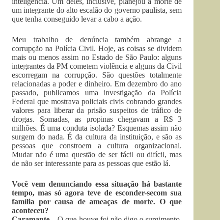
inteligência. Um deles, inclusive, planejou a morte de
um integrante do alto escalão do governo paulista, sem
que tenha conseguido levar a cabo a ação.
Meu trabalho de denúncia também abrange a
corrupção na Polícia Civil. Hoje, as coisas se dividem
mais ou menos assim no Estado de São Paulo: alguns
integrantes da PM cometem violência e alguns da Civil
escorregam na corrupção. São questões totalmente
relacionadas a poder e dinheiro. Em dezembro do ano
passado, publicamos uma investigação da Polícia
Federal que mostrava policiais civis cobrando grandes
valores para liberar da prisão suspeitos de tráfico de
drogas. Somadas, as propinas chegavam a R$ 3
milhões. É uma conduta isolada? Esquemas assim não
surgem do nada. É da cultura da instituição, e são as
pessoas que constroem a cultura organizacional.
Mudar não é uma questão de ser fácil ou difícil, mas
de não ser interessante para as pessoas que estão lá.
Você vem denunciando essa situação há bastante
tempo, mas só agora teve de esconder-secom sua
família por causa de ameaças de morte. O que
aconteceu?
Caramante –
O que houve foi não digo o surgimento,