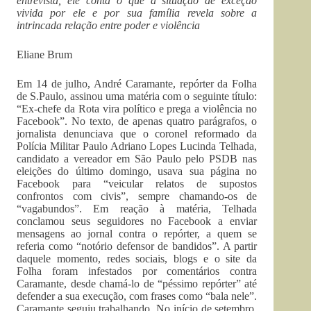
entrevista, ele conta o que a situação de exceção
vivida por ele e por sua família revela sobre a
intrincada relação entre poder e violência
Eliane Brum
Em 14 de julho, André Caramante, repórter da Folha
de S.Paulo, assinou uma matéria com o seguinte título:
“Ex-chefe da Rota vira político e prega a violência no
Facebook”. No texto, de apenas quatro parágrafos, o
jornalista denunciava que o coronel reformado da
Polícia Militar Paulo Adriano Lopes Lucinda Telhada,
candidato a vereador em São Paulo pelo PSDB nas
eleições do último domingo, usava sua página no
Facebook para “veicular relatos de supostos
confrontos com civis”, sempre chamando-os de
“vagabundos”. Em reação à matéria, Telhada
conclamou seus seguidores no Facebook a enviar
mensagens ao jornal contra o repórter, a quem se
referia como “notório defensor de bandidos”. A partir
daquele momento, redes sociais, blogs e o site da
Folha foram infestados por comentários contra
Caramante, desde chamá-lo de “péssimo repórter” até
defender a sua execução, com frases como “bala nele”.
Caramante seguiu trabalhando. No início de setembro,