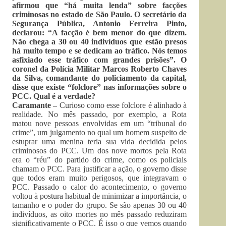
afirmou que “há muita lenda” sobre facções
criminosas no estado de São Paulo. O secretário da
Segurança Pública, Antonio Ferreira Pinto,
declarou: “A facção é bem menor do que dizem.
Não chega a 30 ou 40 indivíduos que estão presos
há muito tempo e se dedicam ao tráfico. Nós temos
asfixiado esse tráfico com grandes prisões”. O
coronel da Polícia Militar Marcos Roberto Chaves
da Silva, comandante do policiamento da capital,
disse que existe “folclore” nas informações sobre o
PCC. Qual é a verdade?
Caramante –
Curioso como esse folclore é alinhado à
realidade. No mês passado, por exemplo, a Rota
matou nove pessoas envolvidas em um “tribunal do
crime”, um julgamento no qual um homem suspeito de
estuprar uma menina teria sua vida decidida pelos
criminosos do PCC. Um dos nove mortos pela Rota
era o “réu” do partido do crime, como os policiais
chamam o PCC. Para justificar a ação, o governo disse
que todos eram muito perigosos, que integravam o
PCC. Passado o calor do acontecimento, o governo
voltou à postura habitual de minimizar a importância, o
tamanho e o poder do grupo. Se são apenas 30 ou 40
indivíduos, as oito mortes no mês passado reduziram
significativamente o PCC. É isso o que vemos quando