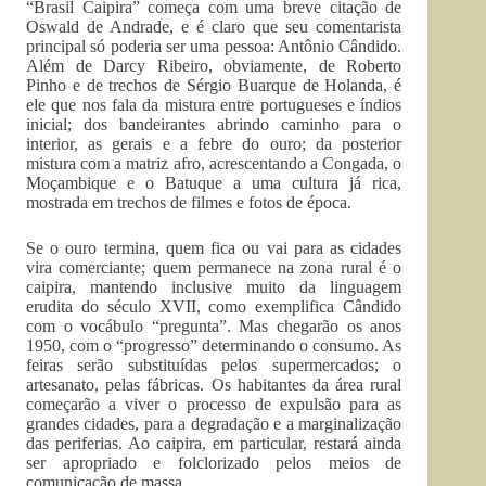
“Brasil Caipira” começa com uma breve citação de
Oswald de Andrade, e é claro que seu comentarista
principal só poderia ser uma pessoa: Antônio Cândido.
Além de Darcy Ribeiro, obviamente, de Roberto
Pinho e de trechos de Sérgio Buarque de Holanda, é
ele que nos fala da mistura entre portugueses e índios
inicial; dos bandeirantes abrindo caminho para o
interior, as gerais e a febre do ouro; da posterior
mistura com a matriz afro, acrescentando a Congada, o
Moçambique e o Batuque a uma cultura já rica,
mostrada em trechos de filmes e fotos de época.
Se o ouro termina, quem fica ou vai para as cidades
vira comerciante; quem permanece na zona rural é o
caipira, mantendo inclusive muito da linguagem
erudita do século XVII, como exemplifica Cândido
com o vocábulo “pregunta”. Mas chegarão os anos
1950, com o “progresso” determinando o consumo. As
feiras serão substituídas pelos supermercados; o
artesanato, pelas fábricas. Os habitantes da área rural
começarão a viver o processo de expulsão para as
grandes cidades, para a degradação e a marginalização
das periferias. Ao caipira, em particular, restará ainda
ser apropriado e folclorizado pelos meios de
comunicação de massa.