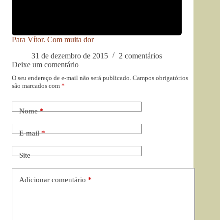
Para Vítor. Com muita dor
31 de dezembro de 2015
2 comentários
Deixe um comentário
O seu endereço de e-mail não será publicado.
Campos obrigatórios
são marcados com
*
Nome
*
E-mail
*
Site
Adicionar comentário
*