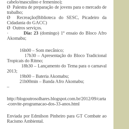
cabelo/masculino e femenino);
Ø Palestra de preparação de jovens para o mercado de
trabalho;
Ø Recreação(Biblioteca do SESC, Picadeiro da
Cidadania do GACC)
Ø Outros serviços.
·
Dia: 23
(domingo) 1º ensaio do Bloco Afro
Akomabu;
16h00 – Som mecânico;
17h30 – Apresentação do Bloco Tradicional
Tropicais do Ritmo;
18h30 – Lançamento do Tema para o carnaval
2013;
19h00 – Bateria Akomabu;
21h00min – Banda Afro Akomabu;
–
http://blogoutrosolhares.blogspot.com.br/2012/09/carta
-convite-programacao-dos-33-anos.html
Enviada por Edmilson Pinheiro para GT Combate ao
Racismo Ambiental.