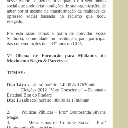
desse estado se percebam enquanto um seguimento
social que pode criar condições de sua organização, de
atuar por si mesmo na transformação da realidade de
opressão social baseada no racismo que ficou
relegado.
Por esta razão temos a honra de convidar Vossa
Senhoria, comunidade ou instituição, para participar
das comemorações dos 33º anos do CCN
Vª Oficina de Formação para Militantes do
Movimento Negro & Parceiros;
TEMAS:
Dia: 14
(sexta-feira) horário: 14h00 às 17h30min;
1. Eleições 2012 “Voto Consciente” – Deputado
Estadual Bira do Pindaré
Dia: 15
(sábado) horário: 08h30 às 17h00min.
2. Politicas Públicas – Profª Doutoranda Silvane
Magali
3. Mecanismos de Controle Social – Profª
Doutoranda Silvane Magali