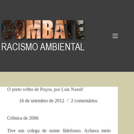
Pular
para
o
conteúdo
O preto velho de Poços, por Luis Nassif
16 de setembro de 2012
2 comentários
Crônica de 2006
Tive um colega de nome Ildefonso. Achava meio