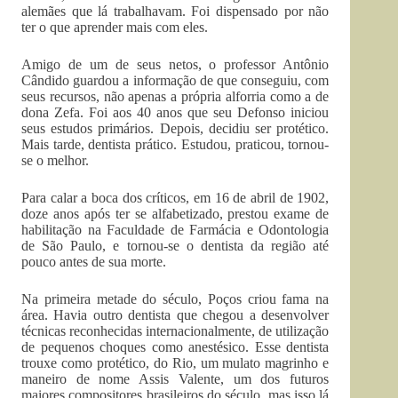
alemães que lá trabalhavam. Foi dispensado por não
ter o que aprender mais com eles.
Amigo de um de seus netos, o professor Antônio
Cândido guardou a informação de que conseguiu, com
seus recursos, não apenas a própria alforria como a de
dona Zefa. Foi aos 40 anos que seu Defonso iniciou
seus estudos primários. Depois, decidiu ser protético.
Mais tarde, dentista prático. Estudou, praticou, tornou-
se o melhor.
Para calar a boca dos críticos, em 16 de abril de 1902,
doze anos após ter se alfabetizado, prestou exame de
habilitação na Faculdade de Farmácia e Odontologia
de São Paulo, e tornou-se o dentista da região até
pouco antes de sua morte.
Na primeira metade do século, Poços criou fama na
área. Havia outro dentista que chegou a desenvolver
técnicas reconhecidas internacionalmente, de utilização
de pequenos choques como anestésico. Esse dentista
trouxe como protético, do Rio, um mulato magrinho e
maneiro de nome Assis Valente, um dos futuros
maiores compositores brasileiros do século, mas isso lá