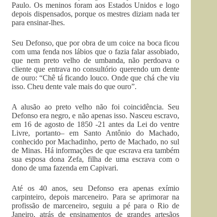
Paulo. Os meninos foram aos Estados Unidos e logo
depois dispensados, porque os mestres diziam nada ter
para ensinar-lhes.
Seu Defonso, que por obra de um coice na boca ficou
com uma fenda nos lábios que o fazia falar assobiado,
que nem preto velho de umbanda, não perdoava o
cliente que entrava no consultório querendo um dente
de ouro: “Chê tá ficando louco. Onde que chá che viu
isso. Cheu dente vale mais do que ouro”.
A alusão ao preto velho não foi coincidência. Seu
Defonso era negro, e não apenas isso. Nasceu escravo,
em 16 de agosto de 1850 -21 antes da Lei do ventre
Livre, portanto– em Santo Antônio do Machado,
conhecido por Machadinho, perto de Machado, no sul
de Minas. Há informações de que escrava era também
sua esposa dona Zefa, filha de uma escrava com o
dono de uma fazenda em Capivari.
Até os 40 anos, seu Defonso era apenas exímio
carpinteiro, depois marceneiro. Para se aprimorar na
profissão de marceneiro, seguiu a pé para o Rio de
Janeiro, atrás de ensinamentos de grandes artesãos