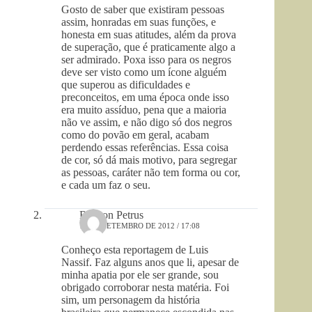
Gosto de saber que existiram pessoas
assim, honradas em suas funções, e
honesta em suas atitudes, além da prova
de superação, que é praticamente algo a
ser admirado. Poxa isso para os negros
deve ser visto como um ícone alguém
que superou as dificuldades e
preconceitos, em uma época onde isso
era muito assíduo, pena que a maioria
não ve assim, e não digo só dos negros
como do povão em geral, acabam
perdendo essas referências. Essa coisa
de cor, só dá mais motivo, para segregar
as pessoas, caráter não tem forma ou cor,
e cada um faz o seu.
Robson Petrus
16 DE SETEMBRO DE 2012 / 17:08
Conheço esta reportagem de Luis
Nassif. Faz alguns anos que li, apesar de
minha apatia por ele ser grande, sou
obrigado corroborar nesta matéria. Foi
sim, um personagem da história