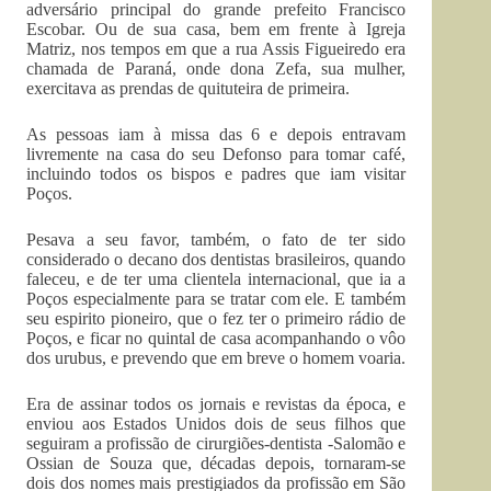
adversário principal do grande prefeito Francisco
Escobar. Ou de sua casa, bem em frente à Igreja
Matriz, nos tempos em que a rua Assis Figueiredo era
chamada de Paraná, onde dona Zefa, sua mulher,
exercitava as prendas de quituteira de primeira.
As pessoas iam à missa das 6 e depois entravam
livremente na casa do seu Defonso para tomar café,
incluindo todos os bispos e padres que iam visitar
Poços.
Pesava a seu favor, também, o fato de ter sido
considerado o decano dos dentistas brasileiros, quando
faleceu, e de ter uma clientela internacional, que ia a
Poços especialmente para se tratar com ele. E também
seu espirito pioneiro, que o fez ter o primeiro rádio de
Poços, e ficar no quintal de casa acompanhando o vôo
dos urubus, e prevendo que em breve o homem voaria.
Era de assinar todos os jornais e revistas da época, e
enviou aos Estados Unidos dois de seus filhos que
seguiram a profissão de cirurgiões-dentista -Salomão e
Ossian de Souza que, décadas depois, tornaram-se
dois dos nomes mais prestigiados da profissão em São