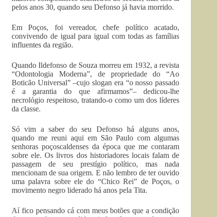
pelos anos 30, quando seu Defonso já havia morrido.
Em Poços, foi vereador, chefe político acatado,
convivendo de igual para igual com todas as famílias
influentes da região.
Quando Ildefonso de Souza morreu em 1932, a revista
“Odontologia Moderna”, de propriedade do “Ao
Boticão Universal” –cujo slogan era “o nosso passado
é a garantia do que afirmamos”– dedicou-lhe
necrológio respeitoso, tratando-o como um dos líderes
da classe.
Só vim a saber do seu Defonso há alguns anos,
quando me reuni aqui em São Paulo com algumas
senhoras poçoscaldenses da época que me contaram
sobre ele. Os livros dos historiadores locais falam de
passagem de seu prestígio político, mas nada
mencionam de sua origem. E não lembro de ter ouvido
uma palavra sobre ele do “Chico Rei” de Poços, o
movimento negro liderado há anos pela Tita.
Aí fico pensando cá com meus botões que a condição