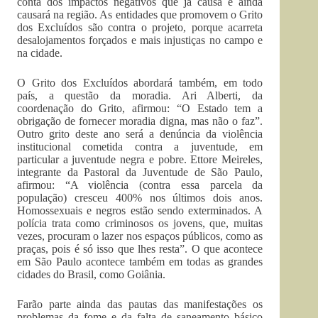
conta dos impactos negativos que já causa e ainda
causará na região. As entidades que promovem o Grito
dos Excluídos são contra o projeto, porque acarreta
desalojamentos forçados e mais injustiças no campo e
na cidade.
O Grito dos Excluídos abordará também, em todo
país, a questão da moradia. Ari Alberti, da
coordenação do Grito, afirmou: “O Estado tem a
obrigação de fornecer moradia digna, mas não o faz”.
Outro grito deste ano será a denúncia da violência
institucional cometida contra a juventude, em
particular a juventude negra e pobre. Ettore Meireles,
integrante da Pastoral da Juventude de São Paulo,
afirmou: “A violência (contra essa parcela da
população) cresceu 400% nos últimos dois anos.
Homossexuais e negros estão sendo exterminados. A
polícia trata como criminosos os jovens, que, muitas
vezes, procuram o lazer nos espaços públicos, como as
praças, pois é só isso que lhes resta”. O que acontece
em São Paulo acontece também em todas as grandes
cidades do Brasil, como Goiânia.
Farão parte ainda das pautas das manifestações os
problemas da fome e da falta de saneamento básico