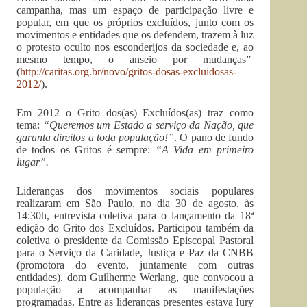
campanha, mas um espaço de participação livre e
popular, em que os próprios excluídos, junto com os
movimentos e entidades que os defendem, trazem à luz
o protesto oculto nos esconderijos da sociedade e, ao
mesmo tempo, o anseio por mudanças”
(
http://caritas.org.br/novo/gritos-dosas-excluidosas-
2012/
).
Em 2012 o Grito dos(as) Excluídos(as) traz como
tema:
“Queremos um Estado a serviço da Nação, que
garanta direitos a toda população!”
. O pano de fundo
de todos os Gritos é sempre:
“A Vida em primeiro
lugar”.
Lideranças dos movimentos sociais populares
realizaram em São Paulo, no dia 30 de agosto, às
14:30h, entrevista coletiva para o lançamento da 18ª
edição do Grito dos Excluídos. Participou também da
coletiva o presidente da Comissão Episcopal Pastoral
para o Serviço da Caridade, Justiça e Paz da CNBB
(promotora do evento, juntamente com outras
entidades), dom Guilherme Werlang, que convocou a
população a acompanhar as manifestações
programadas. Entre as lideranças presentes estava Iury