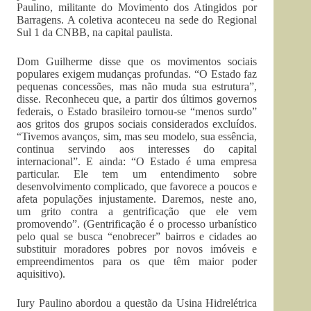
Paulino, militante do Movimento dos Atingidos por
Barragens. A coletiva aconteceu na sede do Regional
Sul 1 da CNBB, na capital paulista.
Dom Guilherme disse que os movimentos sociais
populares exigem mudanças profundas. “O Estado faz
pequenas concessões, mas não muda sua estrutura”,
disse. Reconheceu que, a partir dos últimos governos
federais, o Estado brasileiro tornou-se “menos surdo”
aos gritos dos grupos sociais considerados excluídos.
“Tivemos avanços, sim, mas seu modelo, sua essência,
continua servindo aos interesses do capital
internacional”. E ainda: “O Estado é uma empresa
particular. Ele tem um entendimento sobre
desenvolvimento complicado, que favorece a poucos e
afeta populações injustamente. Daremos, neste ano,
um grito contra a gentrificação que ele vem
promovendo”. (Gentrificação é o processo urbanístico
pelo qual se busca “enobrecer” bairros e cidades ao
substituir moradores pobres por novos imóveis e
empreendimentos para os que têm maior poder
aquisitivo).
Iury Paulino abordou a questão da Usina Hidrelétrica