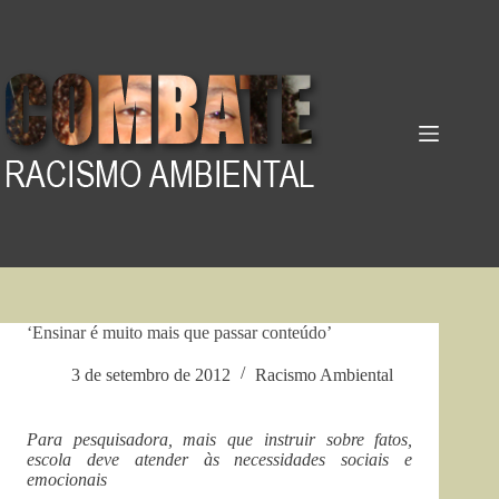
Pular
para
o
conteúdo
‘Ensinar é muito mais que passar conteúdo’
3 de setembro de 2012
Racismo Ambiental
Para pesquisadora, mais que instruir sobre fatos,
escola deve atender às necessidades sociais e
emocionais