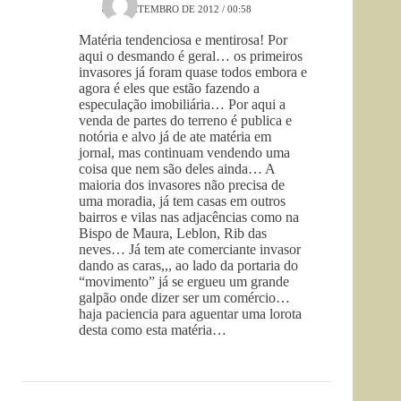
8 DE SETEMBRO DE 2012 / 00:58
Matéria tendenciosa e mentirosa! Por
aqui o desmando é geral… os primeiros
invasores já foram quase todos embora e
agora é eles que estão fazendo a
especulação imobiliária… Por aqui a
venda de partes do terreno é publica e
notória e alvo já de ate matéria em
jornal, mas continuam vendendo uma
coisa que nem são deles ainda… A
maioria dos invasores não precisa de
uma moradia, já tem casas em outros
bairros e vilas nas adjacências como na
Bispo de Maura, Leblon, Rib das
neves… Já tem ate comerciante invasor
dando as caras,,, ao lado da portaria do
“movimento” já se ergueu um grande
galpão onde dizer ser um comércio…
haja paciencia para aguentar uma lorota
desta como esta matéria…