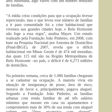
área rururbana, algo viável com um número reduzido
de famílias.
“A mídia criou condições para que a ocupação tivesse
repercussão, mas o que levou esse número de famílias
a ir para comunidade foi a crise habitacional que
vivemos nas grandes cidades hoje, e Belo Horizonte
não foge a essa regra”, analisa Mayer. Um estudo
realizado pela Fundação João Pinheiro, em 2008, com
base na Pesquisa Nacional por Amostra de Domicílios
(Pnad-IBGE), de 2007, revela que o déficit
habitacional em Minas Gerais é de 474 mil moradias,
das quais 115 mil são na Região Metropolitana de
Belo Horizonte –no país, o déficit é de 6,273 milhões
de domicílios.
Na primeira semana, cerca de 1.080 famílias chegaram
a se cadastrar na ocupação. A maioria vivia em
situação de insegurança de posse, área de risco,
morava de favor e, principalmente, pagava aluguel.
Segundo a Fundação João Pinheiro, as famílias
urbanas com renda familiar de até três salários
mínimos que moram em casa ou apartamentos e
comprometem mais de 30% de sua renda com aluguel
sofrem um “ônus excessivo com aluguel”,