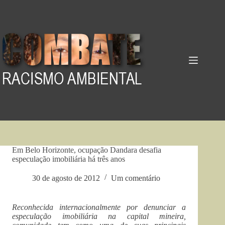
Pular
para
o
conteúdo
Em Belo Horizonte, ocupação Dandara desafia
especulação imobiliária há três anos
30 de agosto de 2012
Um comentário
Reconhecida internacionalmente por denunciar a
especulação imobiliária na capital mineira,