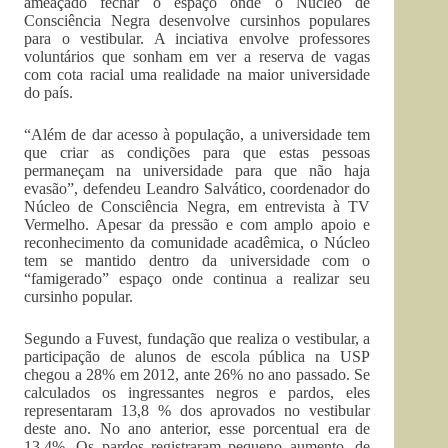
ameaçado fechar o espaço onde o Núcleo de
Consciência Negra desenvolve cursinhos populares
para o vestibular. A inciativa envolve professores
voluntários que sonham em ver a reserva de vagas
com cota racial uma realidade na maior universidade
do país.
“Além de dar acesso à população, a universidade tem
que criar as condições para que estas pessoas
permaneçam na universidade para que não haja
evasão”, defendeu Leandro Salvático, coordenador do
Núcleo de Consciência Negra, em entrevista à TV
Vermelho.
Apesar da pressão e com amplo apoio e
reconhecimento da comunidade acadêmica, o Núcleo
tem se mantido dentro da universidade com o
“famigerado” espaço onde continua a realizar seu
cursinho popular.
Segundo a Fuvest, fundação que realiza o vestibular, a
participação de alunos de escola pública na USP
chegou a 28% em 2012, ante 26% no ano passado. Se
calculados os ingressantes negros e pardos, eles
representaram 13,8 % dos aprovados no vestibular
deste ano. No ano anterior, esse porcentual era de
13,4%. Os pardos registraram pequeno aumento, de