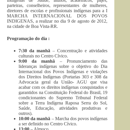
Indígenas de Saúde, alunos, acadêmicos, pajés,
parteiras, conselheiros, representantes de mulheres,
diretores de escolas e profissionais indígenas para a I
MARCHA INTERNACIONAL DOS POVOS
INDIGENAS, a realizar no dia 9 de agosto de 2012,
na cidade de Boa Vista-RR.
Programação do dia :
7:30 da manhã
– Concentração e atividades
culturais no Centro Cívico.
9:00 da manhã
– Pronunciamento das
lideranças indígenas sobre o objetivo do Dia
Internacional dos Povos Indígenas e violações
dos Direitos Indígenas (Portarias 303 e 308 da
Advocacia geral da União- AGU que visa
acabar com os direitos indígenas conquistados e
garantidos na Constituição Federal do Brasil, 19
condicionantes do Supremo Tribunal Federal
sobre a Terra Indígena Raposa Serra do Sol,
Saúde, Educação, atividades produtivas e
outros).
10:00 da manhã
– Marcha dos povos indígenas
a ser definido no Centro Cívico.
13:00
– Almoço