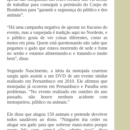
de trabalhar para conseguir a permissão do Corpo de
Bombeiros para “garantir a segurança do público e dos
animais”.
“Há uma campanha negativa de apostar no fracasso do
evento, mas a vaquejada é tradição aqui no Nordeste, e
o público gosta de ver coisas diferentes, como as
motos em pista. Quem está questionando não sabe que
pegamos o gado que estava morrendo de sede e fome
no sertão e estamos alimentando-o e tratando-o muito
bem”, disse.
Segundo Nascimento, a ideia da motojada cearense
surgiu após assistir a um DVD de um evento similar
realizado em Pernambuco em 2010. Ele afirmou que
motojadas já ocorrem em Pernambuco e Paraíba sem
problemas. “No evento realizado em outubro do ano
passado, não houve nenhum acidente com
motoqueiros, público ou animais.”
Ele disse que alugou 150 animais e pretende devolver
todos saudáveis ao dono. “Ninguém iria ceder ou
alugar seu gado para que sofresse maus-tratos porque
quem lida com animal não admite isso”, disse