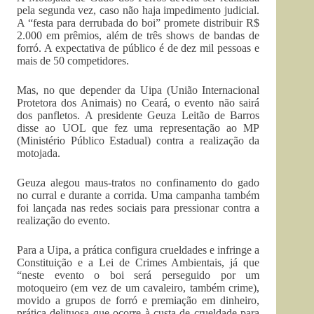
pela segunda vez, caso não haja impedimento judicial.
A “festa para derrubada do boi” promete distribuir R$
2.000 em prêmios, além de três shows de bandas de
forró. A expectativa de público é de dez mil pessoas e
mais de 50 competidores.
Mas, no que depender da Uipa (União Internacional
Protetora dos Animais) no Ceará, o evento não sairá
dos panfletos. A presidente Geuza Leitão de Barros
disse ao UOL que fez uma representação ao MP
(Ministério Público Estadual) contra a realização da
motojada.
Geuza alegou maus-tratos no confinamento do gado
no curral e durante a corrida. Uma campanha também
foi lançada nas redes sociais para pressionar contra a
realização do evento.
Para a Uipa, a prática configura crueldades e infringe a
Constituição e a Lei de Crimes Ambientais, já que
“neste evento o boi será perseguido por um
motoqueiro (em vez de um cavaleiro, também crime),
movido a grupos de forró e premiação em dinheiro,
prática delituosa que ocorre à custa de crueldade para