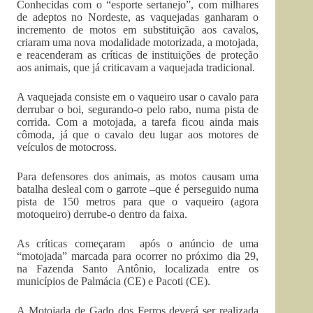
Conhecidas com o “esporte sertanejo”, com milhares
de adeptos no Nordeste, as vaquejadas ganharam o
incremento de motos em substituição aos cavalos,
criaram uma nova modalidade motorizada, a motojada,
e reacenderam as críticas de instituições de proteção
aos animais, que já criticavam a vaquejada tradicional.
A vaquejada consiste em o vaqueiro usar o cavalo para
derrubar o boi, segurando-o pelo rabo, numa pista de
corrida. Com a motojada, a tarefa ficou ainda mais
cômoda, já que o cavalo deu lugar aos motores de
veículos de motocross.
Para defensores dos animais, as motos causam uma
batalha desleal com o garrote –que é perseguido numa
pista de 150 metros para que o vaqueiro (agora
motoqueiro) derrube-o dentro da faixa.
As críticas começaram após o anúncio de uma
“motojada” marcada para ocorrer no próximo dia 29,
na Fazenda Santo Antônio, localizada entre os
municípios de Palmácia (CE) e Pacoti (CE).
A Motojada de Gado dos Ferros deverá ser realizada