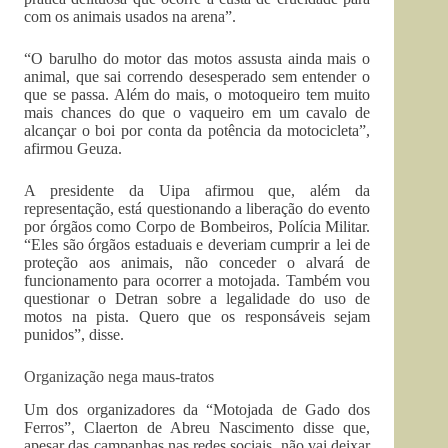
com os animais usados na arena”.
“O barulho do motor das motos assusta ainda mais o
animal, que sai correndo desesperado sem entender o
que se passa. Além do mais, o motoqueiro tem muito
mais chances do que o vaqueiro em um cavalo de
alcançar o boi por conta da potência da motocicleta”,
afirmou Geuza.
A presidente da Uipa afirmou que, além da
representação, está questionando a liberação do evento
por órgãos como Corpo de Bombeiros, Polícia Militar.
“Eles são órgãos estaduais e deveriam cumprir a lei de
proteção aos animais, não conceder o alvará de
funcionamento para ocorrer a motojada. Também vou
questionar o Detran sobre a legalidade do uso de
motos na pista. Quero que os responsáveis sejam
punidos”, disse.
Organização nega maus-tratos
Um dos organizadores da “Motojada de Gado dos
Ferros”, Claerton de Abreu Nascimento disse que,
apesar das campanhas nas redes sociais, não vai deixar