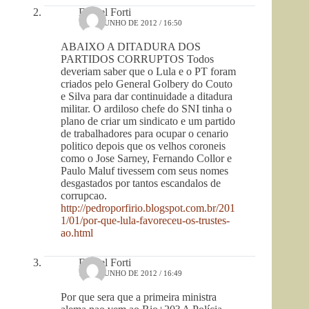
Daniel Forti
15 DE JUNHO DE 2012 / 16:50
ABAIXO A DITADURA DOS
PARTIDOS CORRUPTOS Todos
deveriam saber que o Lula e o PT foram
criados pelo General Golbery do Couto
e Silva para dar continuidade a ditadura
militar. O ardiloso chefe do SNI tinha o
plano de criar um sindicato e um partido
de trabalhadores para ocupar o cenario
politico depois que os velhos coroneis
como o Jose Sarney, Fernando Collor e
Paulo Maluf tivessem com seus nomes
desgastados por tantos escandalos de
corrupcao.
http://pedroporfirio.blogspot.com.br/201
1/01/por-que-lula-favoreceu-os-trustes-
ao.html
Daniel Forti
15 DE JUNHO DE 2012 / 16:49
Por que sera que a primeira ministra