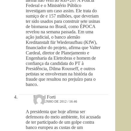
alema nao vem ao Rio+20? A Polícia
Federal e o Ministério Público
investigam um caso assim. Ele trata do
sumiço de e 157 milhões, que deveriam
ter sido usados para construir sete usinas
de biomassa no Brasil, como ÉPOCA
revelou na semana passada. Em uma
ação judicial, o banco alemão
Kreditanstalt für Wiederaufbau (KfW),
financiador do projeto, afirma que Valter
Cardeal, diretor de Planejamento e
Engenharia da Eletrobras e homem de
confiança da candidata do PT à
Presidência, Dilma Rousseff, e outros
petistas se envolveram na história da
fraude que resultou no prejuízo para o
banco.
Daniel Forti
15 DE JUNHO DE 2012 / 16:46
A presidenta que hoje afirma ser
defensora do meio ambiente, foi acusada
de ter participado de um golpe contra
banco europeu as custas de um