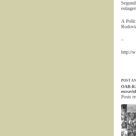
Segund
estiage
A Políc
Rodoviá
–
http://
POST
AN
OAB-RJ
escravi
Posts r