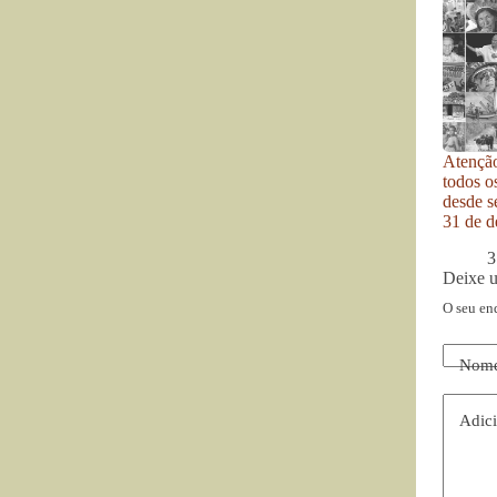
Atenção
todos o
desde se
31 de d
3
Deixe 
O seu en
Nom
Adici