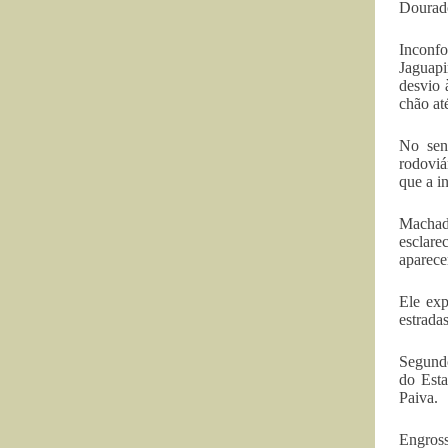
Dourad
Inconfo
Jaguapi
desvio 
chão at
No sent
rodoviá
que a i
Machado
esclare
aparece
Ele exp
estrada
Segundo
do Esta
Paiva.
Engross