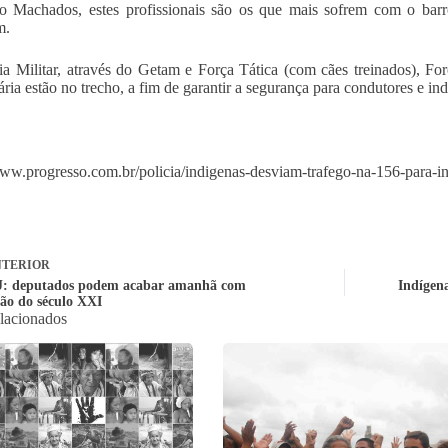
o Machados, estes profissionais são os que mais sofrem com o bar
m.
ia Militar, através do Getam e Força Tática (com cães treinados), Forç
ria estão no trecho, a fim de garantir a segurança para condutores e ind
www.progresso.com.br/policia/indigenas-desviam-trafego-na-156-para-int
TERIOR
: deputados podem acabar amanhã com
Indígena
dão do século XXI
elacionados