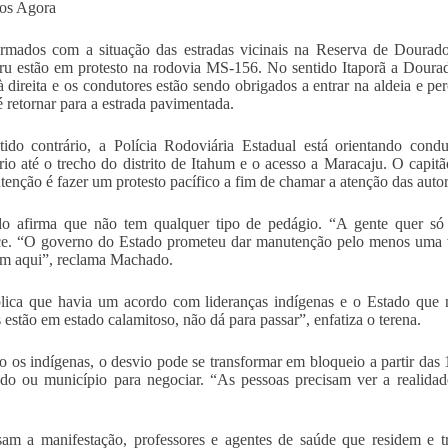
os Agora
rmados com a situação das estradas vicinais na Reserva de Dourados
ru estão em protesto na rodovia MS-156. No sentido Itaporã a Dourado
à direita e os condutores estão sendo obrigados a entrar na aldeia e pe
é retornar para a estrada pavimentada.
ido contrário, a Polícia Rodoviária Estadual está orientando cond
rio até o trecho do distrito de Itahum e o acesso a Maracaju. O capi
ntenção é fazer um protesto pacífico a fim de chamar a atenção das auto
 afirma que não tem qualquer tipo de pedágio. “A gente quer só mo
ce. “O governo do Estado prometeu dar manutenção pelo menos uma v
m aqui”, reclama Machado.
lica que havia um acordo com lideranças indígenas e o Estado que 
s estão em estado calamitoso, não dá para passar”, enfatiza o terena.
 os indígenas, o desvio pode se transformar em bloqueio a partir das 
do ou município para negociar. “As pessoas precisam ver a realidad
am a manifestação, professores e agentes de saúde que residem e 