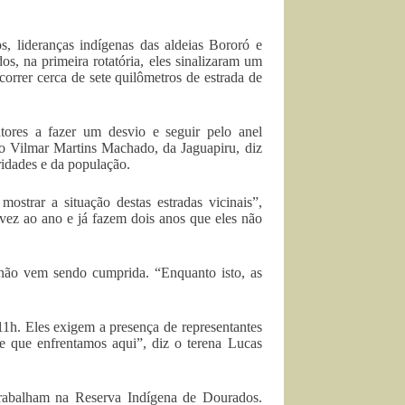
, lideranças indígenas das aldeias Bororó e
s, na primeira rotatória, eles sinalizaram um
rcorrer cerca de sete quilômetros de estrada de
utores a fazer um desvio e seguir pelo anel
tão Vilmar Martins Machado, da Jaguapiru, diz
ridades e da população.
strar a situação destas estradas vicinais”,
ez ao ano e já fazem dois anos que eles não
não vem sendo cumprida. “Enquanto isto, as
11h. Eles exigem a presença de representantes
e que enfrentamos aqui”, diz o terena Lucas
trabalham na Reserva Indígena de Dourados.