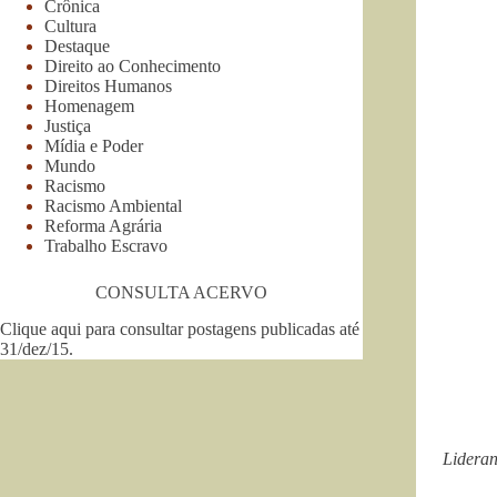
Crônica
Cultura
Destaque
Direito ao Conhecimento
Direitos Humanos
Homenagem
Justiça
Mídia e Poder
Mundo
Racismo
Racismo Ambiental
Reforma Agrária
Trabalho Escravo
CONSULTA ACERVO
Clique aqui para consultar postagens publicadas até
31/dez/15
.
Lideran