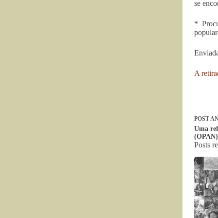
se enco
* Proc
popular
Enviada
A retir
POST
AN
Uma ref
(OPAN)
Posts r