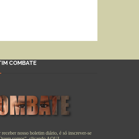
TIM COMBATE
 receber nosso boletim diário, é só inscrever-se
"Quem somos", clicando
AQUI