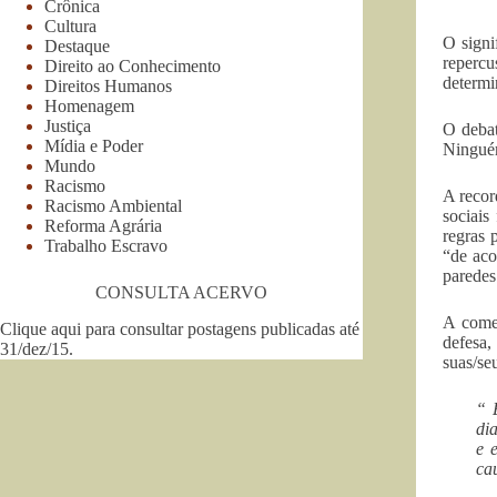
Crônica
Cultura
O signi
Destaque
reperc
Direito ao Conhecimento
determi
Direitos Humanos
Homenagem
Justiça
O debat
Mídia e Poder
Ninguém
Mundo
Racismo
A recor
Racismo Ambiental
sociais
Reforma Agrária
regras 
Trabalho Escravo
“de aco
paredes
CONSULTA ACERVO
A come
Clique aqui para consultar postagens publicadas até
defesa,
31/dez/15
.
suas/se
“ 
di
e 
ca