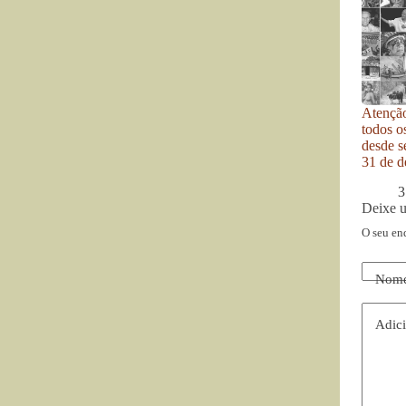
Atenção
todos o
desde se
31 de d
3
Deixe 
O seu en
Nom
Adici