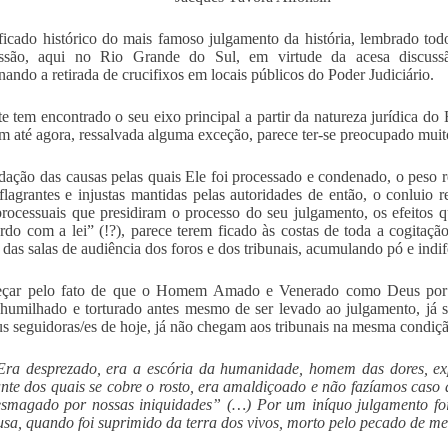
ficado histórico do mais famoso julgamento da história, lembrado tod
ussão, aqui no Rio Grande do Sul, em virtude da acesa discussã
nando a retirada de crucifixos em locais públicos do Poder Judiciário.
e tem encontrado o seu eixo principal a partir da natureza jurídica do E
 até agora, ressalvada alguma exceção, parece ter-se preocupado muit
dação das causas pelas quais Ele foi processado e condenado, o peso re
 flagrantes e injustas mantidas pelas autoridades de então, o conluio r
processuais que presidiram o processo do seu julgamento, os efeitos q
rdo com a lei” (!?), parece terem ficado às costas de toda a cogitação
 das salas de audiência dos foros e dos tribunais, acumulando pó e indif
çar pelo fato de que o Homem Amado e Venerado como Deus por g
 humilhado e torturado antes mesmo de ser levado ao julgamento, já s
us seguidoras/es de hoje, já não chegam aos tribunais na mesma condição
Era desprezado, era a escória da humanidade, homem das dores, ex
ante dos quais se cobre o rosto, era amaldiçoado e não fazíamos caso d
esmagado por nossas iniquidades” (…) Por um iníquo julgamento fo
usa, quando foi suprimido da terra dos vivos, morto pelo pecado de m