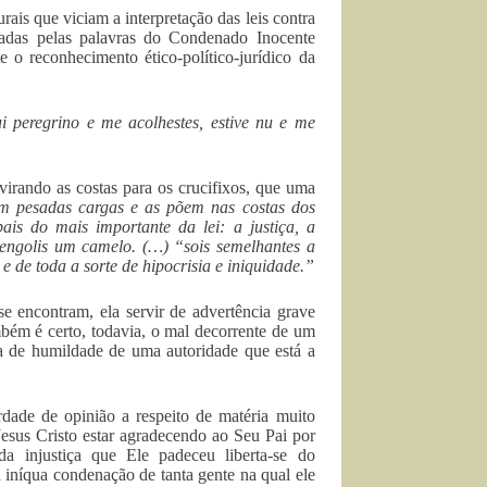
ais que viciam a interpretação das leis contra
iadas pelas palavras do Condenado Inocente
 o reconhecimento ético-político-jurídico da
i peregrino e me acolhestes, estive nu e me
virando as costas para os crucifixos, que uma
 pesadas cargas e as põem nas costas dos
s do mais importante da lei: a justiça, a
e engolis um camelo. (…) “sois semelhantes a
e de toda a sorte de hipocrisia e iniquidade.”
e encontram, ela servir de advertência grave
ambém é certo, todavia, o mal decorrente de um
ta de humildade de uma autoridade que está a
rdade de opinião a respeito de matéria muito
esus Cristo estar agradecendo ao Seu Pai por
a injustiça que Ele padeceu liberta-se do
a iníqua condenação de tanta gente na qual ele