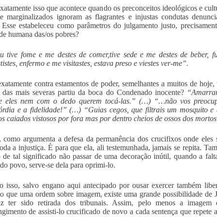
xatamente isso que acontece quando os preconceitos ideológicos e cultur
e marginalizados ignoram as flagrantes e injustas condutas denunc
Esse estabeleceu como parâmetros do julgamento justo, precisamente
de humana das/os pobres?
u tive fome e me destes de comer,tive sede e me destes de beber, fu
tistes, enfermo e me visitastes, estava preso e viestes ver-me”.
xatamente contra estamentos de poder, semelhantes a muitos de hoje, 
a das mais severas partiu da boca do Condenado inocente?
“Amarram
 e eles nem com o dedo querem tocá-las.” (…) “…não vos preocupai
órdia e a fidelidade!” (…) “Guias cegos, que filtrais um mosquito 
os caiados vistosos por fora mas por dentro cheios de ossos dos mortos 
, como argumenta a defesa da permanência dos crucifixos onde eles s
toda a injustiça. É para que ela, ali testemunhada, jamais se repita. T
 de tal significado não passar de uma decoração inútil, quando a fal
 do povo, serve-se dela para oprimi-lo.
o isso, salvo engano aqui antecipado por ousar exercer também libe
o que uma ordem sobre imagem, existe uma grande possibilidade de J
uz ter sido retirada dos tribunais. Assim, pelo menos a imagem d
ngimento de assisti-lo crucificado de novo a cada sentença que repete 