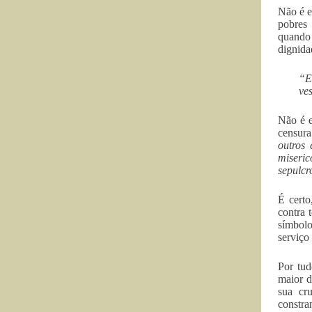
Não é e
pobres 
quando 
dignida
“E
ves
Não é e
censur
outros
miseric
sepulcr
É certo
contra 
símbolo
serviço
Por tud
maior d
sua cr
constra