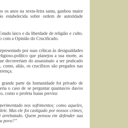
os os anos na sexta-feira santa, ganhou maior
o estabelecida sobre ordem de autoridade
stado laico e da liberdade de religião e culto.
o com a Opinião do Crucificado.
presentado por suas críticas às desigualdades
eligioso-político que planejou a sua morte, as
ue decorreriam do assassinato a ser praticado
, como, aliás, os crucifixos são pregados nas
erença.
rande parte da humanidade foi privado de
eria o caso de se perguntar quantas/os das/os
, como o profeta Isaias previra:
perimentado nos sofrimentos; como aqueles,
ele. Mas ele foi castigado por nossos crimes,
i arrebatado. Quem pensou em defender sua
eu povo?”