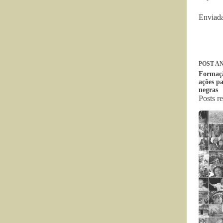
Enviada
POST
AN
Formaçã
ações p
negras
Posts r