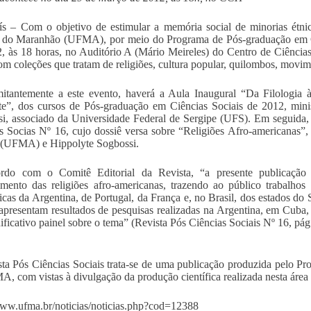
s – Com o objetivo de estimular a memória social de minorias étni
 do Maranhão (UFMA), por meio do Programa de Pós-graduação em Ciê
, às 18 horas, no Auditório A (Mário Meireles) do Centro de Ciênci
om coleções que tratam de religiões, cultura popular, quilombos, movim
tantemente a este evento, haverá a Aula Inaugural “Da Filologia à
nte”, dos cursos de Pós-graduação em Ciências Sociais de 2012, mini
i, associado da Universidade Federal de Sergipe (UFS). Em seguida
s Socias Nº 16, cujo dossiê versa sobre “Religiões Afro-americanas”,
i (UFMA) e Hippolyte Sogbossi.
rdo com o Comitê Editorial da Revista, “a presente publicação 
mento das religiões afro-americanas, trazendo ao público trabalhos
cas da Argentina, de Portugal, da França e, no Brasil, dos estados do
 apresentam resultados de pesquisas realizadas na Argentina, em Cuba
ificativo painel sobre o tema” (Revista Pós Ciências Sociais Nº 16, pág
ta Pós Ciências Sociais trata-se de uma publicação produzida pelo P
, com vistas à divulgação da produção científica realizada nesta áre
www.ufma.br/noticias/noticias.php?cod=12388