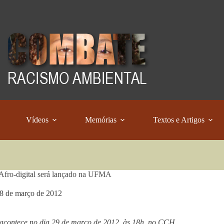
Vídeos
Memórias
Textos e Artigos
fro-digital será lançado na UFMA
8 de março de 2012
acontece no dia 29 de março de 2012, às 18h, no CCH