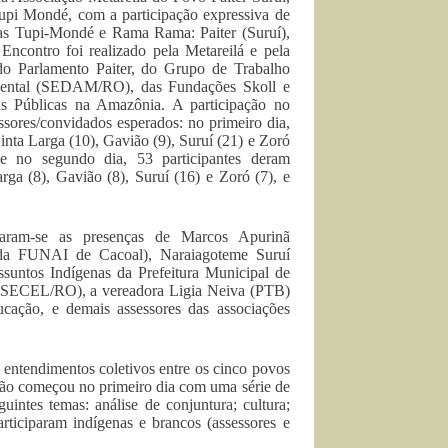
upi Mondé, com a participação expressiva de
guas Tupi-Mondé e Rama Rama: Paiter (Suruí),
Encontro foi realizado pela Metareilá e pela
o Parlamento Paiter, do Grupo de Trabalho
iental (SEDAM/RO), das Fundações Skoll e
 Públicas na Amazônia. A participação no
sores/convidados esperados: no primeiro dia,
Cinta Larga (10), Gavião (9), Suruí (21) e Zoró
 e no segundo dia, 53 participantes deram
rga (8), Gavião (8), Suruí (16) e Zoró (7), e
tacaram-se as presenças de Marcos Apurinã
da FUNAI de Cacoal), Naraiagoteme Suruí
untos Indígenas da Prefeitura Municipal de
er (SECEL/RO), a vereadora Ligia Neiva (PTB)
ação, e demais assessores das associações
 entendimentos coletivos entre os cinco povos
ção começou no primeiro dia com uma série de
uintes temas: análise de conjuntura; cultura;
participaram indígenas e brancos (assessores e