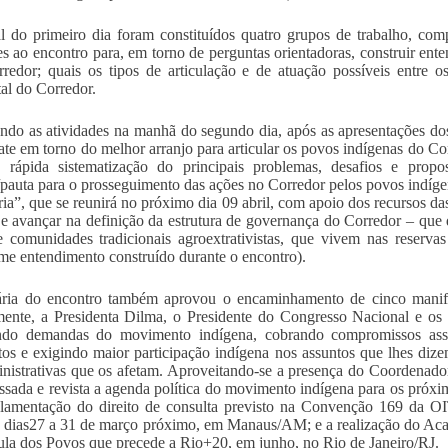
l do primeiro dia foram constituídos quatro grupos de trabalho, co
es ao encontro para, em torno de perguntas orientadoras, construir ent
redor; quais os tipos de articulação e de atuação possíveis entre os
al do Corredor.
do as atividades na manhã do segundo dia, após as apresentações dos 
te em torno do melhor arranjo para articular os povos indígenas do Cor
 rápida sistematização do principais problemas, desafios e propo
pauta para o prosseguimento das ações no Corredor pelos povos indíg
ria”, que se reunirá no próximo dia 09 abril, com apoio dos recursos da
e avançar na definição da estrutura de governança do Corredor – que d
 comunidades tradicionais agroextrativistas, que vivem nas reservas 
me entendimento construído durante o encontro).
ria do encontro também aprovou o encaminhamento de cinco manifest
ente, a Presidenta Dilma, o Presidente do Congresso Nacional e o
ndo demandas do movimento indígena, cobrando compromissos assu
s e exigindo maior participação indígena nos assuntos que lhes dizem
nistrativas que os afetam. Aproveitando-se a presença do Coordena
assada e revista a agenda política do movimento indígena para os próxim
lamentação do direito de consulta previsto na Convenção 169 da O
s dias27 a 31 de março próximo, em Manaus/AM; e a realização do A
la dos Povos que precede a Rio+20, em junho, no Rio de Janeiro/RJ.