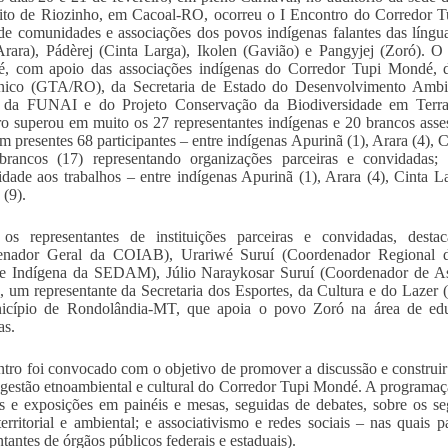
rito de Riozinho, em Cacoal-RO, ocorreu o I Encontro do Corredor T
 de comunidades e associações dos povos indígenas falantes das lín
rara), Pádèrej (Cinta Larga), Ikolen (Gavião) e Pangyjej (Zoró). O 
é, com apoio das associações indígenas do Corredor Tupi Mondé, d
ico (GTA/RO), da Secretaria de Estado do Desenvolvimento Amb
 da FUNAI e do Projeto Conservação da Biodiversidade em Terras
o superou em muito os 27 representantes indígenas e 20 brancos asses
am presentes 68 participantes – entre indígenas Apurinã (1), Arara (4), 
 brancos (17) representando organizações parceiras e convidadas;
idade aos trabalhos – entre indígenas Apurinã (1), Arara (4), Cinta La
 (9).
 os representantes de instituições parceiras e convidadas, des
enador Geral da COIAB), Urariwé Suruí (Coordenador Regional 
e Indígena da SEDAM), Júlio Naraykosar Suruí (Coordenador de Ass
, um representante da Secretaria dos Esportes, da Cultura e do Laz
icípio de Rondolândia-MT, que apoia o povo Zoró na área de educ
as.
tro foi convocado com o objetivo de promover a discussão e construir
 gestão etnoambiental e cultural do Corredor Tupi Mondé. A programa
as e exposições em painéis e mesas, seguidas de debates, sobre os seg
territorial e ambiental; e associativismo e redes sociais – nas quais 
ntantes de órgãos públicos federais e estaduais).