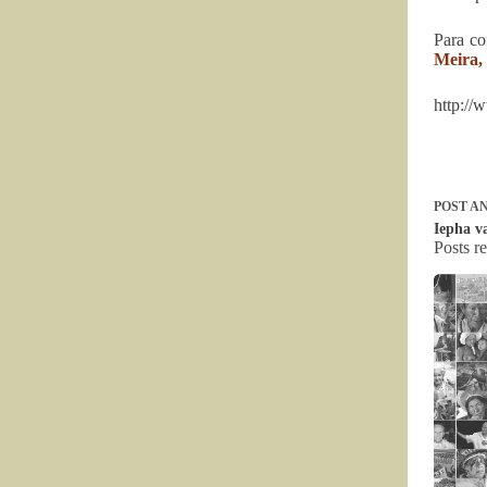
Para co
Meira,
http://
POST
AN
Iepha v
Posts r