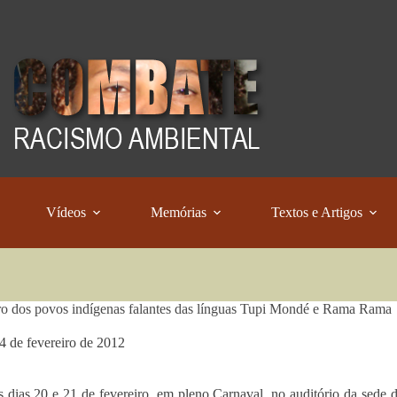
Vídeos
Memórias
Textos e Artigos
o dos povos indígenas falantes das línguas Tupi Mondé e Rama Rama
4 de fevereiro de 2012
s dias 20 e 21 de fevereiro, em pleno Carnaval, no auditório da sede 