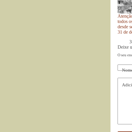
Atenção
todos o
desde se
31 de d
3
Deixe 
O seu en
Nom
Adici