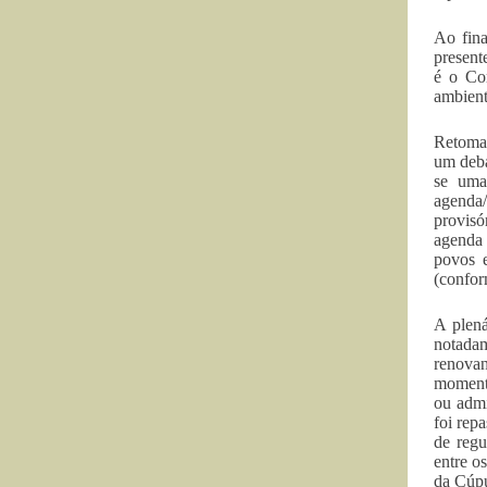
Ao fina
present
é o Cor
ambient
Retoman
um deba
se uma
agenda/
provisó
agenda 
povos e
(confor
A plená
notadam
renova
momento
ou admi
foi rep
de regu
entre o
da Cúpu