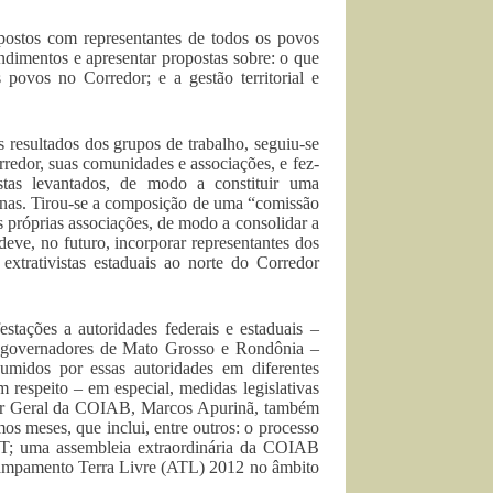
mpostos com representantes de todos os povos
endimentos e apresentar propostas sobre: o que
 povos no Corredor; e a gestão territorial e
resultados dos grupos de trabalho, seguiu-se
redor, suas comunidades e associações, e fez-
stas levantados, de modo a constituir uma
enas. Tirou-se a composição de uma “comissão
s próprias associações, de modo a consolidar a
eve, no futuro, incorporar representantes dos
extrativistas estaduais ao norte do Corredor
ações a autoridades federais e estaduais –
s governadores de Mato Grosso e Rondônia –
midos por essas autoridades em diferentes
 respeito – em especial, medidas legislativas
dor Geral da COIAB, Marcos Apurinã, também
os meses, que inclui, entre outros: o processo
IT; uma assembleia extraordinária da COIAB
campamento Terra Livre (ATL) 2012 no âmbito