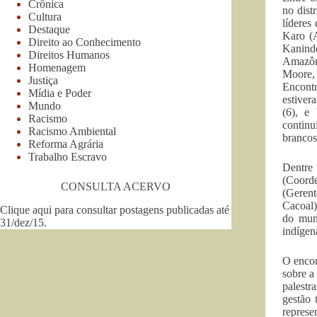
Crônica
no dist
Cultura
líderes
Destaque
Karo (A
Direito ao Conhecimento
Kanind
Direitos Humanos
Amazôn
Homenagem
Moore,
Justiça
Encontr
Mídia e Poder
estiver
Mundo
(6), e
Racismo
continu
Racismo Ambiental
brancos
Reforma Agrária
Trabalho Escravo
Dentre
(Coord
CONSULTA ACERVO
(Gerent
Cacoal)
Clique aqui para consultar postagens publicadas até
do mun
31/dez/15
.
indígen
O encon
sobre a
palestr
gestão 
represe