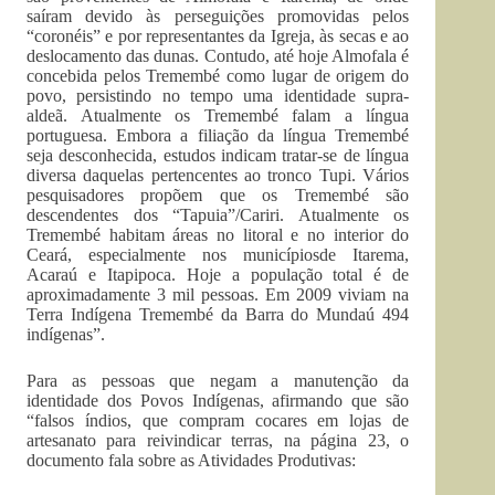
saíram devido às perseguições promovidas pelos
“coronéis” e por representantes da Igreja, às secas e ao
deslocamento das dunas. Contudo, até hoje Almofala é
concebida pelos Tremembé como lugar de origem do
povo, persistindo no tempo uma identidade supra-
aldeã. Atualmente os Tremembé falam a língua
portuguesa. Embora a filiação da língua Tremembé
seja desconhecida, estudos indicam tratar-se de língua
diversa daquelas pertencentes ao tronco Tupi. Vários
pesquisadores propõem que os Tremembé são
descendentes dos “Tapuia”/Cariri. Atualmente os
Tremembé habitam áreas no litoral e no interior do
Ceará, especialmente nos municípiosde Itarema,
Acaraú e Itapipoca. Hoje a população total é de
aproximadamente 3 mil pessoas. Em 2009 viviam na
Terra Indígena Tremembé da Barra do Mundaú 494
indígenas”.
Para as pessoas que negam a manutenção da
identidade dos Povos Indígenas, afirmando que são
“falsos índios, que compram cocares em lojas de
artesanato para reivindicar terras, na página 23, o
documento fala sobre as Atividades Produtivas: