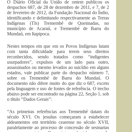
O Diário Oficial da União de ontem publicou os
despachos 687, de 28 de dezembro de 2011, e 7, de 2
de fevereiro de 2012, da Fundação Nacional do Índio,
identificando e delimitando respectivamente as Terras
Indígenas (TIs) Tremembé de Queimadas, no
município de Acaraú, e Tremembé de Barra do
Mundaú, em Itapipoca.
Nestes tempos em que em os Povos Indígenas lutam
com tanta dificuldade para terem seus direitos
reconhecidos, sendo tratados como “indigentes
usurpadores”, expulsos de um lado para outro,
assassinados ou mesmo levados ao suicídio em alguns
estados, vale publicar parte do despacho número 7,
sobre os Tremembé de Barra do Mundaú. O
documento não difere muito do que diz o 687, exceto
pela linguagem e uso de fontes de referência. O trecho
abaixo pode ser encontrado na página 22, Seção 1, sob
o título “Dados Gerais”:
“As primeiras referências aos Tremembé datam do
século XVI. Os jesuítas começaram a estabelecer
aldeamentos em território cearense no século XVII,
paralelamente ao processo de concessão de sesmarias