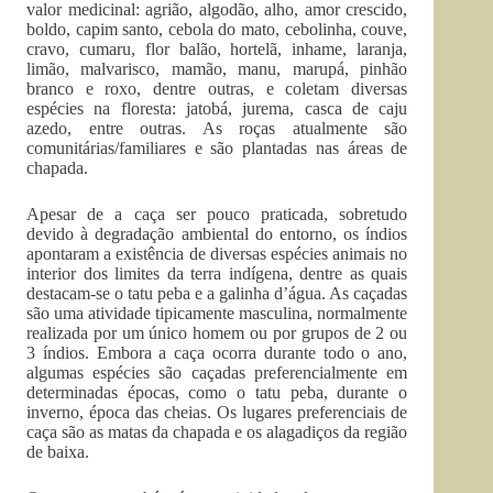
valor medicinal: agrião, algodão, alho, amor crescido,
boldo, capim santo, cebola do mato, cebolinha, couve,
cravo, cumaru, flor balão, hortelã, inhame, laranja,
limão, malvarisco, mamão, manu, marupá, pinhão
branco e roxo, dentre outras, e coletam diversas
espécies na floresta: jatobá, jurema, casca de caju
azedo, entre outras. As roças atualmente são
comunitárias/familiares e são plantadas nas áreas de
chapada.
Apesar de a caça ser pouco praticada, sobretudo
devido à degradação ambiental do entorno, os índios
apontaram a existência de diversas espécies animais no
interior dos limites da terra indígena, dentre as quais
destacam-se o tatu peba e a galinha d’água. As caçadas
são uma atividade tipicamente masculina, normalmente
realizada por um único homem ou por grupos de 2 ou
3 índios. Embora a caça ocorra durante todo o ano,
algumas espécies são caçadas preferencialmente em
determinadas épocas, como o tatu peba, durante o
inverno, época das cheias. Os lugares preferenciais de
caça são as matas da chapada e os alagadiços da região
de baixa.