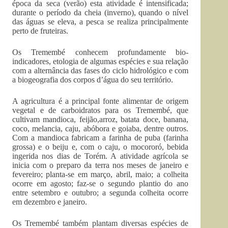
época da seca (verão) esta atividade é intensificada;
durante o período da cheia (inverno), quando o nível
das águas se eleva, a pesca se realiza principalmente
perto de fruteiras.
Os Tremembé conhecem profundamente bio-
indicadores, etologia de algumas espécies e sua relação
com a alternância das fases do ciclo hidrológico e com
a biogeografia dos corpos d’água do seu território.
A agricultura é a principal fonte alimentar de origem
vegetal e de carboidratos para os Tremembé, que
cultivam mandioca, feijão,arroz, batata doce, banana,
coco, melancia, caju, abóbora e goiaba, dentre outros.
Com a mandioca fabricam a farinha de puba (farinha
grossa) e o beiju e, com o caju, o mocororó, bebida
ingerida nos dias de Torém. A atividade agrícola se
inicia com o preparo da terra nos meses de janeiro e
fevereiro; planta-se em março, abril, maio; a colheita
ocorre em agosto; faz-se o segundo plantio do ano
entre setembro e outubro; a segunda colheita ocorre
em dezembro e janeiro.
Os Tremembé também plantam diversas espécies de