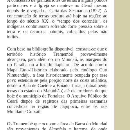
A concessão de grandes lotes de terras a alguns poucos
particulares e à Igreja se manteve no Ceará mesmo
depois de revogada a Carta das Sesmarias (1822). A
concentração de terras perdura até hoje na região; ao
longo do século XX, o “tempo dos coronéis”, os
indígenas continuaram sofrendo forte pressão sobre a
terra e os recursos naturais, cobiçados pelos não
índios.
Com base na bibliografia disponível, constata-se que o
território histórico Tremembé provavelmente
alcançava, para além do rio Mundaú, as margens do
rio Paraíba ou a foz do Itapicuru. De acordo com o
Mapa Etno-Histórico elaborado pelo etnólogo Curt
Nimuendaju, a área historicamente ocupada por esse
povo estendia-se pela porção norte da costa atlântica,
desde a Baía de Caeté e a Baíado Turiaçu (atualmente
terras do estado do Maranhão) até os arredores do que
hoje é o município de Fortaleza. O Arquivo Público do
Ceará dispõe de registros das primeiras sesmarias
concedidas na região de Itapipoca, entre os rios
Mundaú e Cruxati.
Os Tremembé que ocupam a área da Barra do Mundaú
são provenientes de Almofala e Itarema, de onde