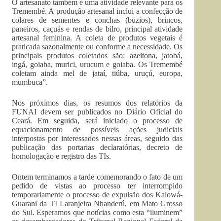
O artesanato também é uma atividade relevante para os
Tremembé. A produção artesanal inclui a confecção de
colares de sementes e conchas (búzios), brincos,
paneiros, caçuás e rendas de bilro, principal atividade
artesanal feminina. A coleta de produtos vegetais é
praticada sazonalmente ou conforme a necessidade. Os
principais produtos coletados são: azeitona, jatobá,
ingá, goiaba, murici, urucum e goiaba. Os Tremembé
coletam ainda mel de jataí, tiúba, uruçú, europa,
mumbuca”.
Nos próximos dias, os resumos dos relatórios da
FUNAI devem ser publicados no Diário Oficial do
Ceará. Em seguida, será iniciado o processo de
equacionamento de possíveis ações judiciais
interpostas por interessados nessas áreas, seguido das
publicação das portarias declaratórias, decreto de
homologação e registro das TIs.
Ontem terminamos a tarde comemorando o fato de um
pedido de vistas ao processo ter interrompido
temporariamente o processo de expulsão dos Kaiowá-
Guarani da TI Laranjeira Nhanderú, em Mato Grosso
do Sul. Esperamos que notícias como esta “iluminem”