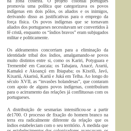
na zona costeira. O projeto colonial português
promovia uma política que categorizava os povos
indígenas em dois pólos, os aliados e os inimigos,
derivando disso as justificativas para o emprego da
força física. Os povos indígenas que se tornavam
aliados dos portugueses necessitavam ser convertidos à
fé cristã, enquanto os “índios bravos” eram subjugados
militar e politicamente.
Os aldeamentos concorriam para a eliminação da
identidade tribal dos índios, amalgamando-se povos
muito distintos entre si, como os Kariri, Potyguara e
Tremembé em Caucaia; os Tabajara, Anacé, Arariú,
Kamakú e Akoançú em Ibiapaba; os Kixelô, Javó,
Kixariú, Akarisú, Kariú e Juká em Telha. Ao longo do
século XVII, as “invasões holandesas”, que contaram
com apoio de alguns povos indígenas, contribuíram
para o acirramento das relações já conflituosas com os
portugueses.
A distribuição de sesmarias intensificou-se a partir
de1700. O processo de fixação do homem branco na
terra era radicalmente diferente da relação que os
índios estabeleciam com o seu território. À medida que
os estabelecimentos dos colonizadores avançavam, os