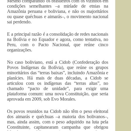
Mesmo comparando os brasileiros com os vizinhos em
condições semelhantes –a miríade de etnias na
Amazônia peruana e boliviana, e não os majoritários
ou quase quéchuas e aimarás–, o movimento nacional
sai perdendo.
E a principal razão é a consolidação de redes nacionais
na Bolívia e no Equador e agora, como tentativa, no
Peru, com o Pacto Nacional, que reúne cinco
organizações.
No caso boliviano, está a Cidob (Confederação dos
Povos Indígenas da Bolívia), que reúne os grupos
minoritários das “terras baixas”, incluindo Amazônia e
planícies. Há mais de duas décadas, a Cidob se
articulou com os indígenas das “terras altas”, no
chamado “pacto de unidade”, para exigir uma
plataforma comum: uma nova Constituição, que seria
aprovada em 2009, sob Evo Morales.
Os povos reunidos na Cidob não têm o peso eleitoral
dos aimarás e quéchuas –a maioria dos bolivanos–,
mas, ainda assim, com o peso adquirido na luta pela
Constituinte, capitanearam campanha que obrigou