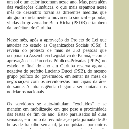
um sol e um calor incomum nesse ano. Mas, para além
das vacilações climáticas, o que mais espantou nesse
mês de dezembro foram as diferentes medidas que
atingiram diretamente o movimento sindical e popular,
vindas do governador Beto Richa (PSDB) e também
da prefeitura de Curitiba.
Nesse mês, após a aprovação do Projeto de Lei que
autoriza no estado as Organizações Sociais (OSs), à
revelia do protesto de mais de 350 pessoas que
ocuparam a Assembleia Legislativa do Paraná; e com a
aprovação das Parcerias Públicos-Privadas (PPPs) no
estado, o final do ano em Curitiba reserva agora a
negativa do prefeito Luciano Ducci (PSB), do mesmo
grupo político do governador, em sentar na mesa de
negociações com os servidores/as municipais da área
de saúde. A intransigência chegou a ser pautada nos
noticiários nacionais.
Os servidores se auto-intitulam “excluídos” e se
mantém em mobilização em que pese a proximidade
das festas de fim de ano. Estão paralisados há duas
semanas, em torno da reivindicação pela jornada de 30
horas de trabalho semanal, já conquistada por outros