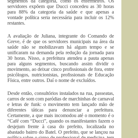
segmentos da categoria, como os enfermeiros. Os
servidores expõem que Ducci concedeu as 30 horas
para 88% da categoria da saúde e que apenas a
vontade política seria necessária para incluir os 12%
restantes.
A avaliação de Juliana, integrante do Comando de
Greve, é de que os servidores municipais na área da
saúde não se mobilizavam há algum tempo e se
unificaram na demanda pela redução da jornada para
30 horas. Nisso, a prefeitura atendeu a pauta apenas
para alguns segmentos, buscando assim dividir o
movimento, ao deixar cinco profissionais de fora, entre
psicólogos, nutricionistas, profissionais de Educação
Física, entre outros. Daí o nome de excluídos.
Desde então, consultórios instalados na rua, passeatas,
carros de som com paródias de marchinhas de carnaval
e letras de funk: o movimento tem lançado mão de
diferentes táticas para denunciar a prefeitura.
Certamente, a que mais incomodou até o momento é o
“Café com “Ducci”, quando os manifestantes fazem o
desjejum frente à casa do prefeito, localizada no
abastado bairro do Batel. O prefeito, que se lançou na
política sobre o signo de professional de medicina, tem