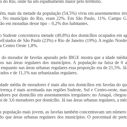
io do Rio, onde há um espalhamento maior pelo território.
m, mais da metade da população (54,5%) vivia em assentamentos irre
s. No município do Rio, eram 22%. Em São Paulo, 11%. Campo Gra
ão em moradias desse tipo – 0,2% dos habitantes.
o Sudeste concentrava metade (49,8%) dos domicílios ocupados em a
 eEstados de São Paulo (23%) e Rio de Janeiro (19%). A região Nordes
a Centro Oeste 1,8%.
l do morador de favelas apurado pelo IBGE mostra que a idade média
os nas áreas regulares dos municípios. A população na faixa de 0 
, enquanto nas áreas urbanas regulares essa proporção era de 21,5%. Já
ados e de 11,1% nas urbanizadas regulares.
dade média de moradores é mais alta nos domicílios em favelas do que
ferença é mais acentuada nas regiões Sudeste, Sul e Centro-oeste, ma
dores por domicílio em assentamentos irregulares: no Amapá, chegou
oi de 3,6 moradores por domicílio. Já nas áreas urbanas regulares, a mé
 população mais jovem, as favelas também concentravam um número m
do que áreas urbanas regulares dos municípios. O porcentual de pret