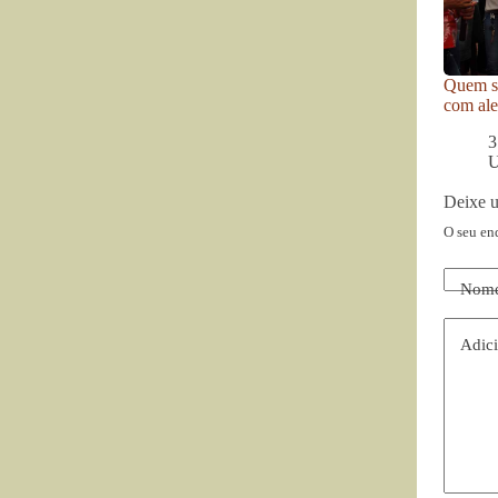
Quem se
com ale
3
U
Deixe 
O seu en
Nom
Adici