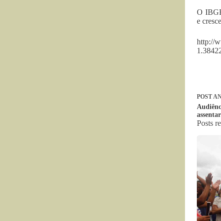
O IBGE 
e cresc
http://
1.3842
POST
AN
Audiênc
assentar
Posts r