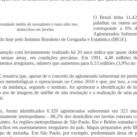
O Brasil tinha 11,4
palafitas ou outros 
ensidade média de moradores é mais alta nos
corresponde a 6% d
domicílios em favelas
Aglomerados Subnorma
do hoje pelo Instituto Brasileiro de Geografia e Estatística (IBGE).
ração com levantamento realizado há 20 anos indica que quase dobro
nessas áreas, em condições precárias. Em 1991, 4,48 milhões 
mentos irregulares, número que aumentou para 6,53 milhões (3,9%) no
ressalva que, apesar de o conceito de aglomerado subnormal ter per
es metodológicas e operacionais no Censo 2010 e que, por isso, a 
o da mudança, segundo o instituto, foi aprimorar a identificação de 
 uso de imagens de satélite de alta resolução e a realização de uma p
al.
o, foram identificados 6.329 aglomerados subnormais em 323 mun
ariamente metropolitano – 88,2% dos domicílios em favelas estavam 
tantes. As regiões metropolitanas de São Paulo, Rio e Belém somadas 
cílios em assentamentos irregulares do país. Mapas preparados pelo I
ipo de moradia. Em São Paulo, por exemplo, predominam áreas de pe