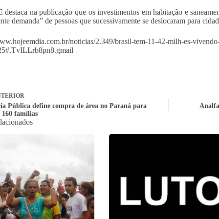
destaca na publicação que os investimentos em habitação e saneamento
ente demanda” de pessoas que sucessivamente se deslocaram para cidade
www.hojeemdia.com.br/noticias/2.349/brasil-tem-11-42-milh-es-vivendo
25#.TvILLrb8pn8.gmail
TERIOR
ia Pública define compra de área no Paraná para
Analfa
 160 famílias
elacionados