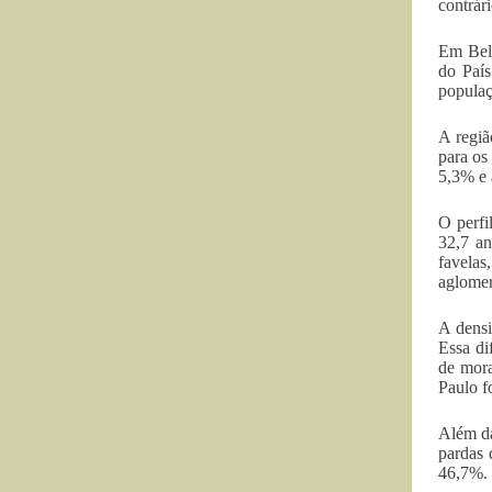
contrár
Em Belé
do Paí
populaç
A regiã
para os
5,3% e 
O perfi
32,7 an
favelas
aglomer
A densi
Essa di
de mora
Paulo f
Além da
pardas 
46,7%.