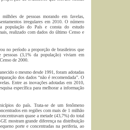
2 milhões de pessoas morando em favelas,
assentamentos irregulares em 2010. O número
a população do País e consta do estudo
is, realizado com dados do último Censo e
u no período a proporção de brasileiros que
de pessoas (3,1% da população) viviam em
 Censo de 2000.
manecido o mesmo desde 1991, foram adotadas
comparação dos dados “não é recomendada”. O
favelas. Entre as inovações adotadas em 2010,
esquisa específica para melhorar a informação
icípios do país. Trata-se de um fenômeno
concentrados em regiões com mais de 1 milhão
concentravam quase a metade (43,7%) do total
BGE mostram grande diferença na distribuição
queno porte e concentradas na periferia, ao