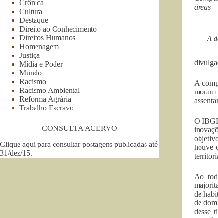
Crônica
áreas
Cultura
Destaque
Direito ao Conhecimento
Direitos Humanos
A d
Homenagem
Justiça
divulga
Mídia e Poder
Mundo
Racismo
A compa
Racismo Ambiental
moram 
Reforma Agrária
assenta
Trabalho Escravo
O IBGE 
CONSULTA ACERVO
inovaçõ
objetiv
Clique aqui para consultar postagens publicadas até
houve o
31/dez/15
.
territori
Ao tod
majorit
de habi
de domi
desse t