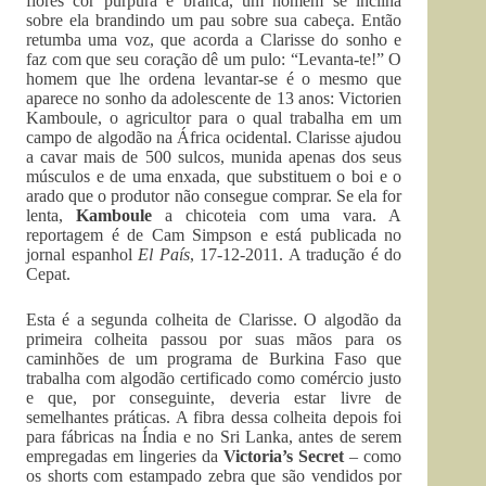
flores cor púrpura e branca, um homem se inclina
sobre ela brandindo um pau sobre sua cabeça. Então
retumba uma voz, que acorda a Clarisse do sonho e
faz com que seu coração dê um pulo: “Levanta-te!” O
homem que lhe ordena levantar-se é o mesmo que
aparece no sonho da adolescente de 13 anos: Victorien
Kamboule, o agricultor para o qual trabalha em um
campo de algodão na África ocidental. Clarisse ajudou
a cavar mais de 500 sulcos, munida apenas dos seus
músculos e de uma enxada, que substituem o boi e o
arado que o produtor não consegue comprar. Se ela for
lenta,
Kamboule
a chicoteia com uma vara. A
reportagem é de Cam Simpson e está publicada no
jornal espanhol
El País
, 17-12-2011. A tradução é do
Cepat.
Esta é a segunda colheita de Clarisse. O algodão da
primeira colheita passou por suas mãos para os
caminhões de um programa de Burkina Faso que
trabalha com algodão certificado como comércio justo
e que, por conseguinte, deveria estar livre de
semelhantes práticas. A fibra dessa colheita depois foi
para fábricas na Índia e no Sri Lanka, antes de serem
empregadas em lingeries da
Victoria’s Secret
– como
os shorts com estampado zebra que são vendidos por