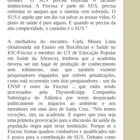
debates. “O SUS precisa enfrentar o racismo
institucional. A Fiocruz é parte do SUS, precisa
enfrentar os ataques que o sistema vem sofrendo. O
SUS é aquilo que um dia vai salvar as nossas vidas. O
plano de saúde é para alguns. E quando se precisa da
alta complexidade, o caminho é o SUS.”
A mediadora do encontro, Carla Moura Lima
(doutoranda em Ensino em Biociências e Saúde no
IOC/Fiocruz e membro do GT de Educação Popular
em Saúde da Abrasco), lembrou que a academia
deveria ser um lugar de produção de conhecimento
sem tolhimento, mas que também existem
pesquisadores engajados que sofrem penalizações,
como está ocorrendo com dois pesquisadores – um da
ENSP e outro da Fiocruz -, que estão sendo
processados pela ThyssenKrupp Companhia
Siderúrgica do Atlântico por terem denunciado
publicamente os impactos ao ambiente e aos
moradores em uma área de Santa Cruz. “Nós temos
exceções, sim, na academia. E espero que essa seja
uma primeira provocação para a discussão da saúde da
população negra aqui nesta instituição. Porque se a
Fiocruz formar quadros combativos e qualificados não
é pouco para a contribuição do SUS. Debates como