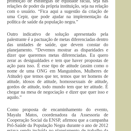
promoção de estratégias de equidade racial, seja nas
relações de poder da própria instituição, seja na relação
com o usuário. “Fica aqui a sugestão da criação de
uma Cepir, que pode ajudar na implementação da
política de saúde da população negra.”
Outro indicativo de solução apresentado pela
palestrante é a pactuação de metas diferenciadas dentro
das unidades de saúde, que devem constar do
planejamento. “Devemos mostrar as disparidades e
dizer que queremos metas diferenciadas. Eu quero
zerar as desigualdades e tem que haver propostas de
ação para isso. É esse tipo de atitude (assim como o
nome de uma ONG em Manguinhos, Mulheres de
Atitude) que temos que ter, temos que ter homens de
atitude, idosos de atitude, homossexuais de atitude,
gordos de atitude, todo mundo tem que ter atitude. É
chegar na mesa de negociação e dizer que quer isso e
aquilo.”
Como proposta de encaminhamento do evento,
Mayalu Matos, coordenadora da Assessoria de
Cooperação Social da ENSP, afirmou que a campanha
Pró-Saúde da População Negra durante o ano de 2012
estava sendo incluída no planejamento de trabalho da