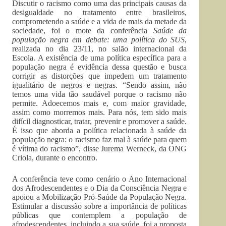
Discutir o racismo como uma das principais causas da
desigualdade no tratamento entre brasileiros,
comprometendo a saúde e a vida de mais da metade da
sociedade, foi o mote da conferência
Saúde da
população negra em debate: uma política do SUS
,
realizada no dia 23/11, no salão internacional da
Escola. A existência de uma política específica para a
população negra é evidência dessa questão e busca
corrigir as distorções que impedem um tratamento
igualitário de negros e negras. “Sendo assim, não
temos uma vida tão saudável porque o racismo não
permite. Adoecemos mais e, com maior gravidade,
assim como morremos mais. Para nós, tem sido mais
difícil diagnosticar, tratar, prevenir e promover a saúde.
É isso que aborda a política relacionada à saúde da
população negra: o racismo faz mal à saúde para quem
é vítima do racismo”, disse Jurema Werneck, da ONG
Criola, durante o encontro.
A conferência teve como cenário o Ano Internacional
dos Afrodescendentes e o Dia da Consciência Negra e
apoiou a Mobilização Pró-Saúde da População Negra.
Estimular a discussão sobre a importância de políticas
públicas que contemplem a população de
afrodescendentes, incluindo a sua saúde, foi a proposta