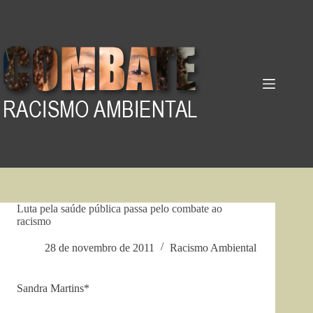
Pular
para
o
conteúdo
Luta pela saúde pública passa pelo combate ao
racismo
28 de novembro de 2011
Racismo Ambiental
Sandra Martins*