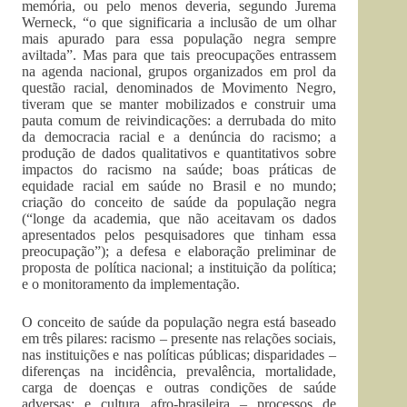
memória, ou pelo menos deveria, segundo Jurema
Werneck, “o que significaria a inclusão de um olhar
mais apurado para essa população negra sempre
aviltada”. Mas para que tais preocupações entrassem
na agenda nacional, grupos organizados em prol da
questão racial, denominados de Movimento Negro,
tiveram que se manter mobilizados e construir uma
pauta comum de reivindicações: a derrubada do mito
da democracia racial e a denúncia do racismo; a
produção de dados qualitativos e quantitativos sobre
impactos do racismo na saúde; boas práticas de
equidade racial em saúde no Brasil e no mundo;
criação do conceito de saúde da população negra
(“longe da academia, que não aceitavam os dados
apresentados pelos pesquisadores que tinham essa
preocupação”); a defesa e elaboração preliminar de
proposta de política nacional; a instituição da política;
e o monitoramento da implementação.
O conceito de saúde da população negra está baseado
em três pilares: racismo – presente nas relações sociais,
nas instituições e nas políticas públicas; disparidades –
diferenças na incidência, prevalência, mortalidade,
carga de doenças e outras condições de saúde
adversas; e cultura afro-brasileira – processos de