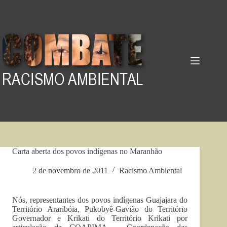
Pular
para
o
conteúdo
Carta aberta dos povos indígenas no Maranhão
2 de novembro de 2011
Racismo Ambiental
Nós, representantes dos povos indígenas Guajajara do
Território Araribóia, Pukobyê-Gavião do Território
Governador e Krikati do Território Krikati por