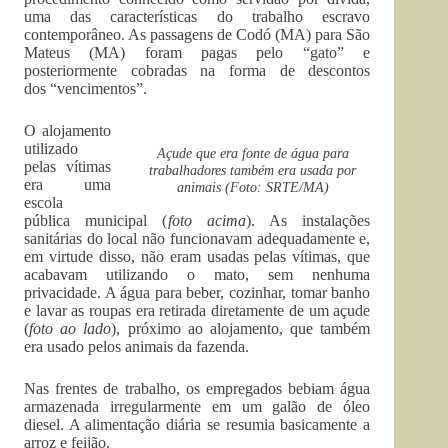
uma das características do trabalho escravo
contemporâneo. As passagens de Codó (MA) para São
Mateus (MA) foram pagas pelo “gato” e
posteriormente cobradas na forma de descontos
dos “vencimentos”.
O alojamento
utilizado
Açude que era fonte de água para
pelas vítimas
trabalhadores também era usada por
era uma
animais (Foto: SRTE/MA)
escola
pública municipal (
foto acima
). As instalações
sanitárias do local não funcionavam adequadamente e,
em virtude disso, não eram usadas pelas vítimas, que
acabavam utilizando o mato, sem nenhuma
privacidade. A água para beber, cozinhar, tomar banho
e lavar as roupas era retirada diretamente de um açude
(
foto ao lado
), próximo ao alojamento, que também
era usado pelos animais da fazenda.
Nas frentes de trabalho, os empregados bebiam água
armazenada irregularmente em um galão de óleo
diesel. A alimentação diária se resumia basicamente a
arroz e feijão.