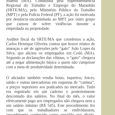
Mateus (MA). Conduzida pela Superintendência
Regional do Trabalho e Emprego do Maranhão
(SRTE/MA), pelo Ministério Público do Trabalho
(MPT) e pela Polícia Federal (PF), a ação foi motivada
por denúncia encaminhada ao MPT por outro grupo
que cansou de sofrer violências durante a
empreitada na propriedade.
Auditor fiscal da SRTE/MA que coordenou a ação,
Carlos Henrique Oliveira contou que houve relatos de
ameaças e até de agressões pelo “gato” João Lopes da
Silva, que aliciou os empregados em Codó (MA).
Segundo as declarações das vítimas, o “gato” chegava
até a negar alimentação básica a quem não cumprisse
com a meta de produtividade determinada.
O aliciador também vendia botas, isqueiros, foices,
sabão e outras mercadorias em esquema de “cantina”,
a preços superiores aos praticados no mercado. Tudo
era registrado em um caderno e posteriotmente
descontado dos salários. No final do mês, o valor
efetivamente pago aos empregados não chegava nem a
um salário mínimo (R$ 545). Este procedimento fez
com que os trabalhadores se endividassem,
procedimento conhecido como servidão por dívida,