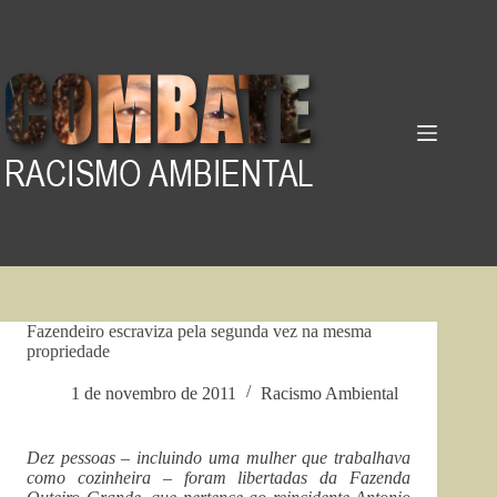
Pular
para
o
conteúdo
Fazendeiro escraviza pela segunda vez na mesma
propriedade
1 de novembro de 2011
Racismo Ambiental
Dez pessoas – incluindo uma mulher que trabalhava
como cozinheira – foram libertadas da Fazenda