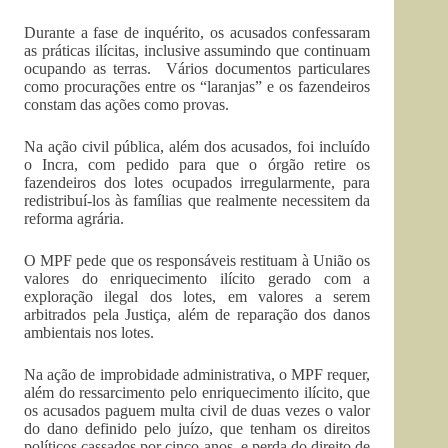
Durante a fase de inquérito, os acusados confessaram
as práticas ilícitas, inclusive assumindo que continuam
ocupando as terras. Vários documentos particulares
como procurações entre os “laranjas” e os fazendeiros
constam das ações como provas.
Na ação civil pública, além dos acusados, foi incluído
o Incra, com pedido para que o órgão retire os
fazendeiros dos lotes ocupados irregularmente, para
redistribuí-los às famílias que realmente necessitem da
reforma agrária.
O MPF pede que os responsáveis restituam à União os
valores do enriquecimento ilícito gerado com a
exploração ilegal dos lotes, em valores a serem
arbitrados pela Justiça, além de reparação dos danos
ambientais nos lotes.
Na ação de improbidade administrativa, o MPF requer,
além do ressarcimento pelo enriquecimento ilícito, que
os acusados paguem multa civil de duas vezes o valor
do dano definido pelo juízo, que tenham os direitos
políticos cassados por cinco anos, e perda do direito de