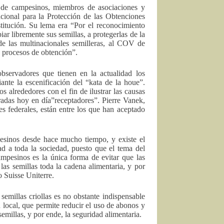
 de campesinos, miembros de asociaciones y
ional para la Protección de las Obtenciones
stitución. Su lema era “Por el reconocimiento
r libremente sus semillas, a protegerlas de la
de las multinacionales semilleras, al COV de
s procesos de obtención”.
observadores que tienen en la actualidad los
te la escenificación del “kata de la houe”.
s alrededores con el fin de ilustrar las causas
radas hoy en día”receptadores”. Pierre Vanek,
es federales, están entre los que han aceptado
mpesinos desde hace mucho tiempo, y existe el
d a toda la sociedad, puesto que el tema del
ampesinos es la única forma de evitar que las
as semillas toda la cadena alimentaria, y por
o Suisse Uniterre.
emillas criollas es no obstante indispensable
n local, que permite reducir el uso de abonos y
semillas, y por ende, la seguridad alimentaria.