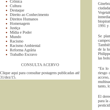
Crônica
Ginebra
Cultura
ciudada
Destaque
Vegetal
Direito ao Conhecimento
inmedia
Direitos Humanos
biopira
Homenagem
1991 y 
Justiça
Mídia e Poder
Se plan
Mundo
campesi
Racismo
También
Racismo Ambiental
de la l
Reforma Agrária
Philipp
Trabalho Escravo
las bols
CONSULTA ACERVO
“En lo 
Clique aqui para consultar postagens publicadas até
riesgo 
31/dez/15
.
acceso,
multina
tanto, 
El dere
para la
pestici