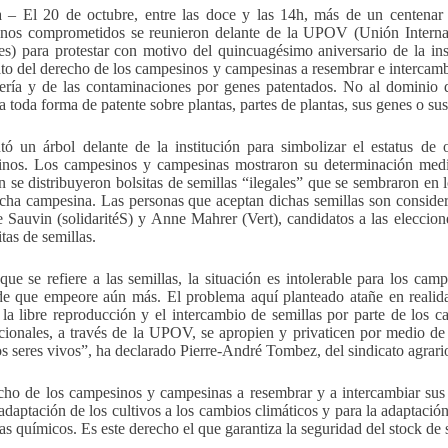
 – El 20 de octubre, entre las doce y las 14h, más de un centenar
nos comprometidos se reunieron delante de la UPOV (Unión Internac
es) para protestar con motivo del quincuagésimo aniversario de la in
to del derecho de los campesinos y campesinas a resembrar e intercambia
tería y de las contaminaciones por genes patentados. No al dominio 
a toda forma de patente sobre plantas, partes de plantas, sus genes o su
tó un árbol delante de la institución para simbolizar el estatus de 
nos. Los campesinos y campesinas mostraron su determinación median
 se distribuyeron bolsitas de semillas “ilegales” que se sembraron en lo
ucha campesina. Las personas que aceptan dichas semillas son conside
e Sauvin (solidaritéS) y Anne Mahrer (Vert), candidatos a las eleccion
itas de semillas.
que se refiere a las semillas, la situación es intolerable para los ca
de que empeore aún más. El problema aquí planteado atañe en realida
 la libre reproducción y el intercambio de semillas por parte de los c
cionales, a través de la UPOV, se apropien y privaticen por medio de l
los seres vivos”, ha declarado Pierre-André Tombez, del sindicato agrari
cho de los campesinos y campesinas a resembrar y a intercambiar sus s
 adaptación de los cultivos a los cambios climáticos y para la adaptació
das químicos. Es este derecho el que garantiza la seguridad del stock de 