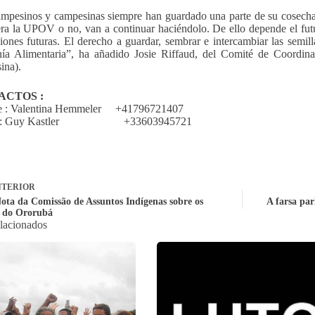
mpesinos y campesinas siempre han guardado una parte de su cosecha p
ra la UPOV o no, van a continuar haciéndolo. De ello depende el futu
iones futuras. El derecho a guardar, sembrar e intercambiar las semilla
nía Alimentaria”, ha añadido Josie Riffaud, del Comité de Coord
ina).
ACTOS :
re : Valentina Hemmeler +41796721407
 : Guy Kastler +33603945721
TERIOR
ota da Comissão de Assuntos Indígenas sobre os
A farsa par
 do Ororubá
elacionados