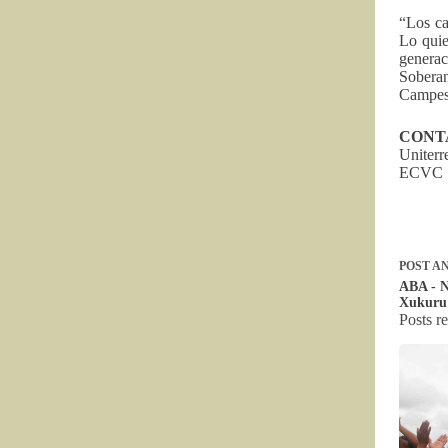
“Los ca
Lo quie
generac
Sobera
Campes
CONT
Uniter
ECVC
POST
AN
ABA - N
Xukuru
Posts r