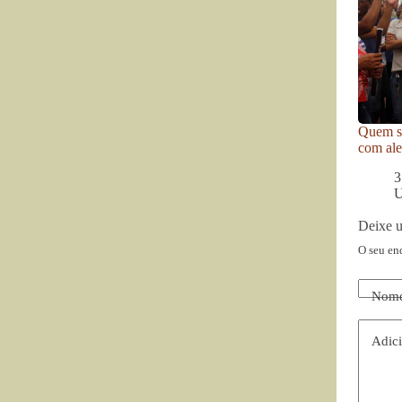
Quem se
com ale
3
U
Deixe 
O seu en
Nom
Adici