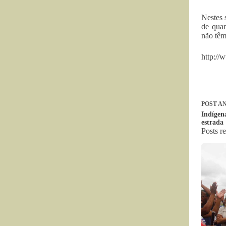
Nestes 
de quar
não têm
http://
POST
AN
Indígen
estrada
Posts r