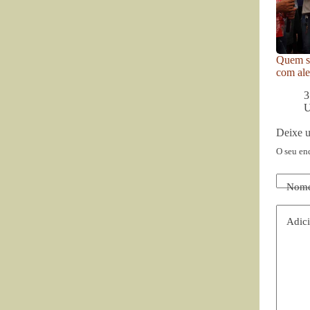
Quem se
com ale
3
U
Deixe 
O seu en
Nom
Adici