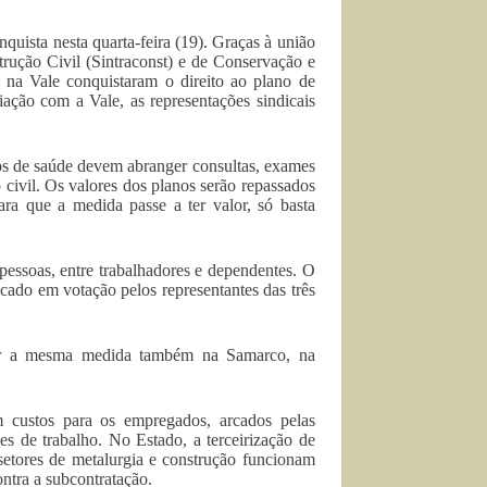
uista nesta quarta-feira (19). Graças à união
trução Civil (Sintraconst) e de Conservação e
m na Vale conquistaram o direito ao plano de
ação com a Vale, as representações sindicais
os de saúde devem abranger consultas, exames
 civil. Os valores dos planos serão repassados
ara que a medida passe a ter valor, só basta
essoas, entre trabalhadores e dependentes. O
cado em votação pelos representantes das três
ntar a mesma medida também na Samarco, na
m custos para os empregados, arcados pelas
es de trabalho. No Estado, a terceirização de
setores de metalurgia e construção funcionam
ntra a subcontratação.