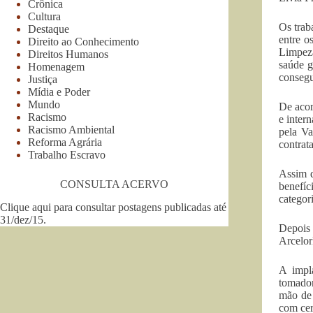
Crônica
Cultura
Os trab
Destaque
entre o
Direito ao Conhecimento
Limpeza
Direitos Humanos
saúde g
Homenagem
consegu
Justiça
Mídia e Poder
Mundo
De acor
Racismo
e inter
Racismo Ambiental
pela Va
Reforma Agrária
contrat
Trabalho Escravo
Assim q
CONSULTA ACERVO
benefíc
categor
Clique aqui para consultar postagens publicadas até
31/dez/15
.
Depois
Arcelor
A impla
tomador
mão de 
com cer