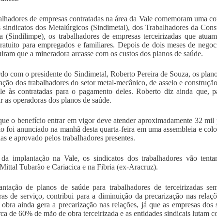
alhadores de empresas contratadas na área da Vale comemoram uma conq
s sindicatos dos Metalúrgicos (Sindimetal), dos Trabalhadores da Cons
 (Sindilimpe), os trabalhadores de empresas terceirizadas que atua
ratuito para empregados e familiares. Depois de dois meses de negoci
iram que a mineradora arcasse com os custos dos planos de saúde.
do com o presidente do Sindimetal, Roberto Pereira de Souza, os plan
nação dos trabalhadores do setor metal-mecânico, de asseio e construção
le às contratadas para o pagamento deles. Roberto diz ainda que, p
ar as operadoras dos planos de saúde.
ue o benefício entrar em vigor deve atender aproximadamente 32 mil p
io foi anunciado na manhã desta quarta-feira em uma assembleia e colo
ias e aprovado pelos trabalhadores presentes.
 da implantação na Vale, os sindicatos dos trabalhadores vão te
Mittal Tubarão e Cariacica e na Fibria (ex-Aracruz).
ntação de planos de saúde para trabalhadores de terceirizadas se
as de serviço, contribui para a diminuição da precarização nas relaçõ
obra ainda gera a precarização nas relações, já que as empresas dos 
ca de 60% de mão de obra terceirizada e as entidades sindicais lutam co