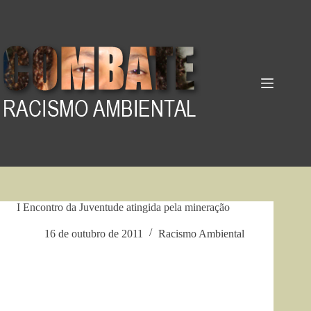
Pular
para
o
conteúdo
I Encontro da Juventude atingida pela mineração
16 de outubro de 2011
Racismo Ambiental