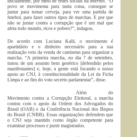
inicialmente, por meio de redes sociais na
internet
. “O
povo se movimenta para tanta coisa, consegue se
juntar para tomar cerveja, para ver uma partida de
futebol, para fazer outros tipos de marchas. E por que
não se juntar contra a corrupção que é um mal que
afeta todo mundo, ricos e pobres?”, indagou.
De acordo com Luciana Kalil, o movimento é
apartidário e o dinheiro necessário para a sua
realização veio da venda de camisetas para organizar a
marcha. “A primeira marcha, no dia 7 de setembro,
tratou de um assunto bem genérico [defendido pelos
manifestantes] e, hoje, a gente está focando o nosso
apoio ao CNJ, à constitucionalidade da Lei da Ficha
Limpa e ao fim do voto secreto parlamentar”, disse.
Além do
Movimento contra a Corrupção Eleitoral, a marcha
contou com o apoio da Ordem dos Advogados do
Brasil (OAB) e da Conferência Nacional dos Bispos
do Brasil (CNBB). Essas organizações defendem que
o CNJ seja mantido como órgão competente para
examinar processos e punir magistrados.