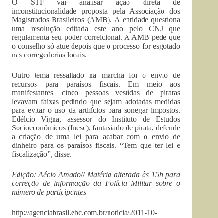
O STF vai analisar ação direta de
inconstitucionalidade proposta pela Associação dos
Magistrados Brasileiros (AMB). A entidade questiona
uma resolução editada este ano pelo CNJ que
regulamenta seu poder correicional. A AMB pede que
o conselho só atue depois que o processo for esgotado
nas corregedorias locais.
Outro tema ressaltado na marcha foi o envio de
recursos para paraísos fiscais. Em meio aos
manifestantes, cinco pessoas vestidas de piratas
levavam faixas pedindo que sejam adotadas medidas
para evitar o uso da artifícios para sonegar impostos.
Edélcio Vigna, assessor do Instituto de Estudos
Socioeconômicos (Inesc), fantasiado de pirata, defende
a criação de uma lei para acabar com o envio de
dinheiro para os paraísos fiscais. “Tem que ter lei e
fiscalização”, disse.
Edição: Aécio Amado
//
Matéria alterada às 15h para
correção de informação da Polícia Militar sobre o
número de participantes
http://agenciabrasil.ebc.com.br/noticia/2011-10-