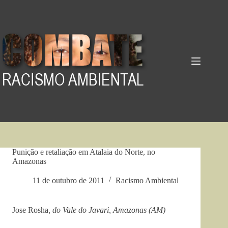
Pular
para
o
conteúdo
Punição e retaliação em Atalaia do Norte, no
Amazonas
11 de outubro de 2011
Racismo Ambiental
Jose Rosha
, d
o Vale do Javari, Amazonas (AM)