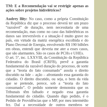
TM: E a Recomendação vai se restrigir apenas as
ações sobre projetos hidrelétricos?
Audrey Ility:
No caso, como a própria Constituição
da República diz que o processo deverá ter um prazo
“razoável” de duração, nem necessitaria de uma
recomendação, mas como no caso das hidrelétricas os
danos sao irreversíveis e a situação é muito grave no
país, em virtude da matriz energética escolhida e do
Plano Decenal de Energia, envolvendo R$ 190 bilhões
em obras, entendi que deveria me ater a esses casos,
que são alarmantes. São os casos de PCHs e UHEs.
O art. 5°, inc. LXXVIII, da Constituição da República
Federativa do Brasil (CRFB), prevê a garantia
fundamental da razoável duração do processo, de sorte
que a “teoria do fato consumado” assola o direito
discutido na lide – ação – afrontando essa garantia do
cidadão. O direito discutido, ou seja, o bem da vida
que se pretende, perece, sob a “teoria do fato
consumado”. O pedido somente demonstra que os
Tribunais têm falhado e negado essa garantia
fundamental do cidadão. Quando digo pedido, é o
Pedido de Providências que o MP, por meu intermédio
fez. Daí a necessidade de outros membros se