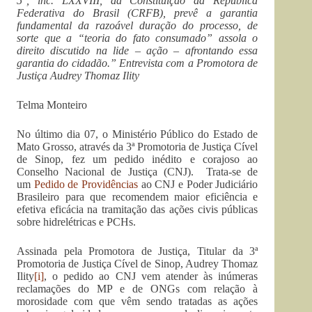
5°, inc. LXXVIII, da Constituição da República
Federativa do Brasil (CRFB), prevê a garantia
fundamental da razoável duração do processo, de
sorte que a “teoria do fato consumado” assola o
direito discutido na lide – ação – afrontando essa
garantia do cidadão.” Entrevista com a Promotora de
Justiça Audrey Thomaz Ility
Telma Monteiro
No último dia 07, o Ministério Público do Estado de
Mato Grosso, através da 3ª Promotoria de Justiça Cível
de Sinop, fez um pedido inédito e corajoso ao
Conselho Nacional de Justiça (CNJ). Trata-se de
um
Pedido de Providências
ao CNJ e Poder Judiciário
Brasileiro para que recomendem maior eficiência e
efetiva eficácia na tramitação das ações civis públicas
sobre hidrelétricas e PCHs.
Assinada pela Promotora de Justiça, Titular da 3ª
Promotoria de Justiça Cível de Sinop, Audrey Thomaz
Ility
[i]
, o pedido ao CNJ vem atender às inúmeras
reclamações do MP e de ONGs com relação à
morosidade com que vêm sendo tratadas as ações