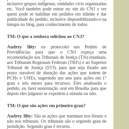
inclusive grupos indígenas, entidades civis organizadas
etc. Você também pode entrar no site do CNJ e ver
quem pode se habilitar em pedidos em trâmite e dar
publicidade do pedido, inclusive disponibilizando-o na
íntegra no blog, para conhecimento de todos.
TM: O que a senhora solicitou ao CNJ?
Audrey Ility:
eu protocolei um Pedido de
Providências para que o CNJ expeça uma
recomendação aos Tribunais de Justiça (TJs) estaduais,
aos Tribunais Regionais Federais (TRFs) e ao Superior
Tribunal de Justiça (STJ), para que seja fixado um
prazo razoável de duração das ações que tratem de
PCHs e UHEs, sugerindo um ano para ações em 1°
grau e seis meses para recursos. Eles analisarão o
pedido, eu farei sustentação oral em Brasília para que
depois eles julguem se expedem a súmula ou não.
TM: O que são ações em primeiro grau?
Audrey Ility:
São as ações que tramitam nos fóruns e
não nos tribunais. Os tribunais são o segundo grau de
jurisdição. Segundo grau é recurso.