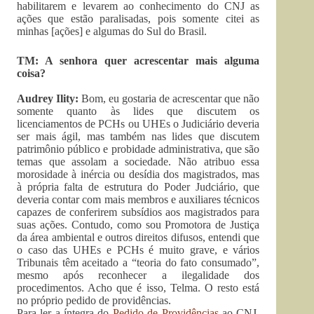
habilitarem e levarem ao conhecimento do CNJ as
ações que estão paralisadas, pois somente citei as
minhas [ações] e algumas do Sul do Brasil.
TM: A senhora quer acrescentar mais alguma
coisa?
Audrey Ility:
Bom, eu gostaria de acrescentar que não
somente quanto às lides que discutem os
licenciamentos de PCHs ou UHEs o Judiciário deveria
ser mais ágil, mas também nas lides que discutem
patrimônio público e probidade administrativa, que são
temas que assolam a sociedade. Não atribuo essa
morosidade à inércia ou desídia dos magistrados, mas
à própria falta de estrutura do Poder Judciário, que
deveria contar com mais membros e auxiliares técnicos
capazes de conferirem subsídios aos magistrados para
suas ações. Contudo, como sou Promotora de Justiça
da área ambiental e outros direitos difusos, entendi que
o caso das UHEs e PCHs é muito grave, e vários
Tribunais têm aceitado a “teoria do fato consumado”,
mesmo após reconhecer a ilegalidade dos
procedimentos. Acho que é isso, Telma. O resto está
no próprio pedido de providências.
Para ler a íntegra do
Pedido de Providências
ao CNJ,