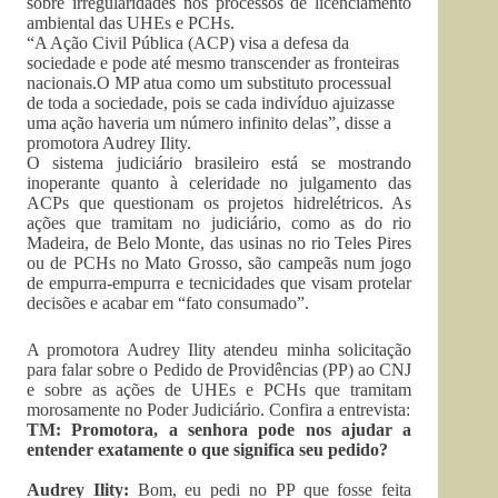
sobre irregularidades nos processos de licenciamento
ambiental das UHEs e PCHs.
“A Ação Civil Pública (ACP) visa a defesa da
sociedade e pode até mesmo transcender as fronteiras
nacionais.O MP atua como um substituto processual
de toda a sociedade, pois se cada indivíduo ajuizasse
uma ação haveria um número infinito delas”, disse a
promotora Audrey Ility.
O sistema judiciário brasileiro está se mostrando
inoperante quanto à celeridade no julgamento das
ACPs que questionam os projetos hidrelétricos. As
ações que tramitam no judiciário, como as do rio
Madeira, de Belo Monte, das usinas no rio Teles Pires
ou de PCHs no Mato Grosso, são campeãs num jogo
de empurra-empurra e tecnicidades que visam protelar
decisões e acabar em “fato consumado”.
A promotora Audrey Ility atendeu minha solicitação
para falar sobre o Pedido de Providências (PP) ao CNJ
e sobre as ações de UHEs e PCHs que tramitam
morosamente no Poder Judiciário. Confira a entrevista:
TM: Promotora, a senhora pode nos ajudar a
entender exatamente o que significa seu pedido?
Audrey Ility:
Bom, eu pedi no PP que fosse feita