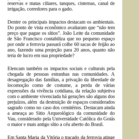
reservas e matas ciliares, tanques, cisternas, canal de
irrigação, corredores para o gado.
Dentre os principais impactos destacam os ambientais.
Do ponto de vista econômico avaliaram que “não tem
preço que pague os sítios”. João Leite da comunidade
de São Francisco contabiliza que no pequeno espaço
por onde a ferrovia passará colhe 60 sacas de feijão ao
ano, fazendo uma projeção para 20 anos, quanto não
teria de lucro em sua propriedade?
Elencam também os impactos sociais e culturais pela
chegada de pessoas estranhas nas comunidades. A
desagregação das famílias, a privação da liberdade de
locomoção como de costume, a perda de várias
expressões da vivência cotidiana, da relação subjetiva
com o ambiente vivenciada há gerações são alguns dos
prejuízos, além da destruição de espaços considerados
sagrado como no caso dos cemitérios. Destacam ainda
a ameaça ao Sitio Arqueológico da comunidade do
Vau, considerado pela Universidade Católica do Goiás
o maior e mais antigo sítio a céu aberto do Brasil.
Em Santa Maria da Vitória o traçado da ferrovia atinge