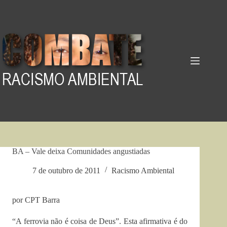
Pular
para
o
conteúdo
BA – Vale deixa Comunidades angustiadas
7 de outubro de 2011
Racismo Ambiental
por CPT Barra
“A ferrovia não é coisa de Deus”. Esta afirmativa é do