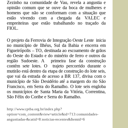
Zezinho na comunidade de Vau, revela a angustia e
opinião comum que se ouve da boca de mulheres e
homens que não se conformam com a situação que
estão vivendo com a chegada da VALEC e
empreiteiras que estão trabalhando no traçado da
FIOL.
O projeto da Ferrovia de Integração Oeste Leste inicia
no município de Ilhéus, Sul da Bahia e encerra em
Figueirópolis – TO, destinada ao escoamento de grãos
do Oeste do Estado e do minério de ferro e outros da
região Sudoeste. A primeira fase da construção
contém sete lotes. O trajeto percorrido durante o
mutirão está dentro da etapa de construção do lote seis,
que vai da estrada de acesso a BR 137, divisa com o
município de São Desidério até a margem do rio São
Francisco, em Serra do Ramalho. O lote seis engloba
os municípios de Santa Maria da Vitória, Correntina,
São Félix do Coribe e Serra do Ramalho.
http://www.cptba.org.br/index.php?
option=com_content&view=article&id=713:comunidades-
angustiadas-&catid=8:noticias-recentes&Itemid=6