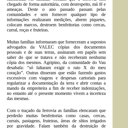
chegado de forma autoritária, com desrespeito, má fé e
ameaças. Deste o ano passado passam pelas
comunidades e sem fornecer qualquer tipo de
informações realizaram medições, abrem piquetes,
colocam marcos, destroem benfeitorias como cercas,
curral, roças e fruteiras.
Muitas famílias informaram que forneceram a supostos
advogados da VALEC cópias dos documentos
pessoais e de suas terras, assinaram em papéis sem
saber do que se tratava e não receberam nenhuma
cópia dos mesmos. Agripino, da comunidade do Vau
desabafa: “só faltaram exigir o raio X do meu
coração”. Outras disseram que estão fazendo gastos
excessivos com viagens e despesas cartoriais para
regularizar a documentação da terra e abrir contas a
mando da empreiteira a fim de receber indenizações,
no entanto até o presente momento vivem a incerteza
das mesmas.
Com o traçado da ferrovia as famílias elencaram que
perderão muitas benfeitorias como casas, cercas,
currais, pastagens, fruteiras, áreas de sítios irrigados
por gravidade. Falam também da destruição de