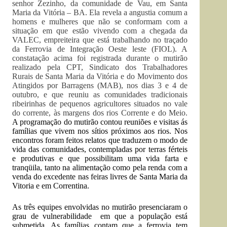
senhor Zezinho, da comunidade de Vau, em Santa
Maria da Vitória – BA. Ela revela a angustia comum a
homens e mulheres que não se conformam com a
situação em que estão vivendo com a chegada da
VALEC, empreiteira que está trabalhando no traçado
da Ferrovia de Integração Oeste leste (FIOL). A
constatação acima foi registrada durante o mutirão
realizado pela CPT, Sindicato dos Trabalhadores
Rurais de Santa Maria da Vitória e do Movimento dos
Atingidos por Barragens (MAB), nos dias 3 e 4 de
outubro, e que reuniu as comunidades tradicionais
ribeirinhas de pequenos agricultores situados no vale
do corrente, às margens dos rios Corrente e do Meio.
A programação do mutirão contou reuniões e visitas ás
famílias que vivem nos sítios próximos aos rios. Nos
encontros foram feitos relatos que traduzem o modo de
vida das comunidades, contempladas por terras férteis
e produtivas e que possibilitam uma vida farta e
tranqüila, tanto na alimentação como pela renda com a
venda do excedente nas feiras livres de Santa Maria da
Vitoria e em Correntina.
As três equipes envolvidas no mutirão presenciaram o
grau de vulnerabilidade em que a população está
submetida. As famílias contam que a ferrovia tem