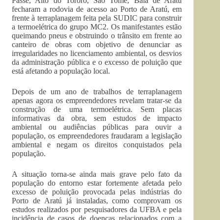
Passé, Alto do Tororó, São Tomé, Baía de Aratu
fecharam a rodovia de acesso ao Porto de Aratú, em
frente à terraplanagem feita pela SUDIC para construir
a termoelétrica do grupo MC2. Os manifestantes estão
queimando pneus e obstruindo o trânsito em frente ao
canteiro de obras com objetivo de denunciar as
irregularidades no licenciamento ambiental, os desvios
da administração pública e o excesso de poluição que
está afetando a população local.
Depois de um ano de trabalhos de terraplanagem
apenas agora os empreendedores revelam tratar-se da
construção de uma termoelétrica. Sem placas
informativas da obra, sem estudos de impacto
ambiental ou audiências públicas para ouvir a
população, os empreendedores fraudaram a legislação
ambiental e negam os direitos conquistados pela
população.
A situação torna-se ainda mais grave pelo fato da
população do entorno estar fortemente afetada pelo
excesso de poluição provocada pelas indústrias do
Porto de Aratú já instaladas, como comprovam os
estudos realizados por pesquisadores da UFBA e pela
incidência de casos de doenças relacionados com a