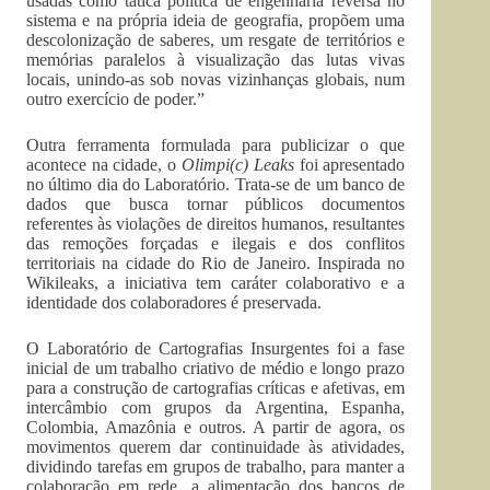
usadas como tática política de engenharia reversa no
sistema e na própria ideia de geografia, propõem uma
descolonização de saberes, um resgate de territórios e
memórias paralelos à visualização das lutas vivas
locais, unindo-as sob novas vizinhanças globais, num
outro exercício de poder.”
Outra ferramenta formulada para publicizar o que
acontece na cidade, o
Olimpi(c) Leaks
foi apresentado
no último dia do Laboratório. Trata-se de um banco de
dados que busca tornar públicos documentos
referentes às violações de direitos humanos, resultantes
das remoções forçadas e ilegais e dos conflitos
territoriais na cidade do Rio de Janeiro. Inspirada no
Wikileaks, a iniciativa tem caráter colaborativo e a
identidade dos colaboradores é preservada.
O Laboratório de Cartografias Insurgentes foi a fase
inicial de um trabalho criativo de médio e longo prazo
para a construção de cartografias críticas e afetivas, em
intercâmbio com grupos da Argentina, Espanha,
Colombia, Amazônia e outros. A partir de agora, os
movimentos querem dar continuidade às atividades,
dividindo tarefas em grupos de trabalho, para manter a
colaboração em rede, a alimentação dos bancos de