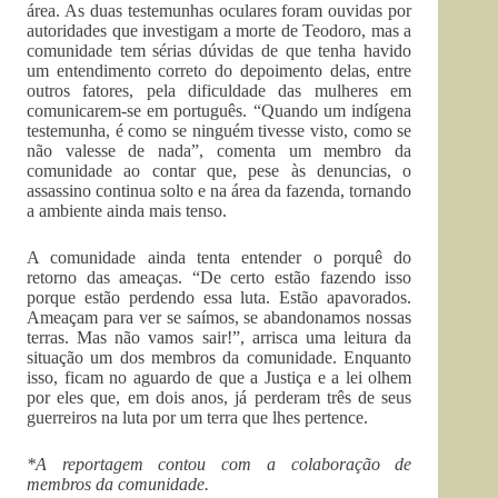
área. As duas testemunhas oculares foram ouvidas por
autoridades que investigam a morte de Teodoro, mas a
comunidade tem sérias dúvidas de que tenha havido
um entendimento correto do depoimento delas, entre
outros fatores, pela dificuldade das mulheres em
comunicarem-se em português. “Quando um indígena
testemunha, é como se ninguém tivesse visto, como se
não valesse de nada”, comenta um membro da
comunidade ao contar que, pese às denuncias, o
assassino continua solto e na área da fazenda, tornando
a ambiente ainda mais tenso.
A comunidade ainda tenta entender o porquê do
retorno das ameaças. “De certo estão fazendo isso
porque estão perdendo essa luta. Estão apavorados.
Ameaçam para ver se saímos, se abandonamos nossas
terras. Mas não vamos sair!”, arrisca uma leitura da
situação um dos membros da comunidade. Enquanto
isso, ficam no aguardo de que a Justiça e a lei olhem
por eles que, em dois anos, já perderam três de seus
guerreiros na luta por um terra que lhes pertence.
*A reportagem contou com a colaboração de
membros da comunidade.