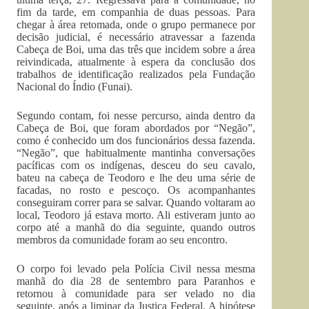
fim da tarde, em companhia de duas pessoas. Para
chegar à área retomada, onde o grupo permanece por
decisão judicial, é necessário atravessar a fazenda
Cabeça de Boi, uma das três que incidem sobre a área
reivindicada, atualmente à espera da conclusão dos
trabalhos de identificação realizados pela Fundação
Nacional do Índio (Funai).
Segundo contam, foi nesse percurso, ainda dentro da
Cabeça de Boi, que foram abordados por “Negão”,
como é conhecido um dos funcionários dessa fazenda.
“Negão”, que habitualmente mantinha conversações
pacíficas com os indígenas, desceu do seu cavalo,
bateu na cabeça de Teodoro e lhe deu uma série de
facadas, no rosto e pescoço. Os acompanhantes
conseguiram correr para se salvar. Quando voltaram ao
local, Teodoro já estava morto. Ali estiveram junto ao
corpo até a manhã do dia seguinte, quando outros
membros da comunidade foram ao seu encontro.
O corpo foi levado pela Polícia Civil nessa mesma
manhã do dia 28 de sentembro para Paranhos e
retornou à comunidade para ser velado no dia
seguinte, após a liminar da Justiça Federal. A hipótese