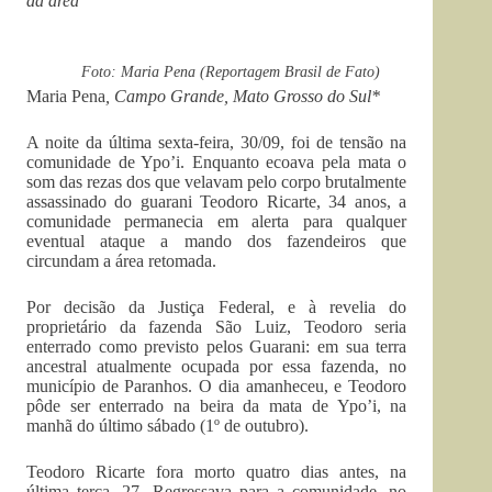
da área
Foto: Maria Pena (Reportagem Brasil de Fato)
Maria Pena
,
Campo Grande, Mato Grosso do Sul*
A noite da última sexta-feira, 30/09, foi de tensão na
comunidade de Ypo’i. Enquanto ecoava pela mata o
som das rezas dos que velavam pelo corpo brutalmente
assassinado do guarani Teodoro Ricarte, 34 anos, a
comunidade permanecia em alerta para qualquer
eventual ataque a mando dos fazendeiros que
circundam a área retomada.
Por decisão da Justiça Federal, e à revelia do
proprietário da fazenda São Luiz, Teodoro seria
enterrado como previsto pelos Guarani: em sua terra
ancestral atualmente ocupada por essa fazenda, no
município de Paranhos. O dia amanheceu, e Teodoro
pôde ser enterrado na beira da mata de Ypo’i, na
manhã do último sábado (1º de outubro).
Teodoro Ricarte fora morto quatro dias antes, na
última terça, 27. Regressava para a comunidade, no