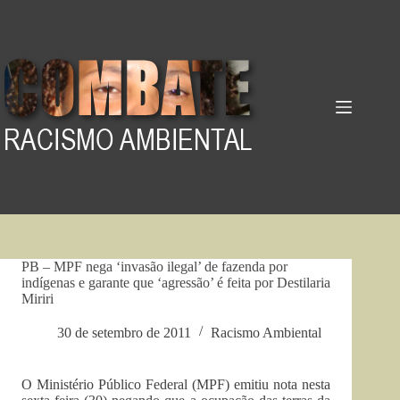
Pular
para
o
conteúdo
PB – MPF nega ‘invasão ilegal’ de fazenda por
indígenas e garante que ‘agressão’ é feita por Destilaria
Miriri
30 de setembro de 2011
Racismo Ambiental
O Ministério Público Federal (MPF) emitiu nota nesta