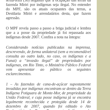
sexta-feira (30) negando que a ocupação das terras da
fazenda Miriri por indígenas seja ilegal. No entender
do MPF, são os atuais ocupantes das terras, a
Destilaria Miriri e arrendatários desta, que fazem
agressão.
O MPF revela passo a passo a briga judicial e lembra
que a a posse da propriedade já foi repassada aos
indígenas desde 2007. Confira a nota na íntegra:
Considerando notícias publicadas na imprensa,
descrevendo, de forma unilateral (sem a recomendável
consulta ao outro lado, no caso, os indígenas e a
Funai) a “invasão ilegal” de propriedades por
indígenas, em Rio Tinto, o Ministério Público Federal
vem apresentar ao público os seguintes
esclarecimentos.
1 – As fazendas de cana-de-açúcar supostamente
invadidas por indígenas encontram-se dentro da Terra
Indígena Potiguara de Monte-Mor, de propriedade da
União Federal, e cuja posse indígena já se encontra
legalmente reconhecida e protegida desde 14 de
dezembro de 2007, quando foi editado o Ato