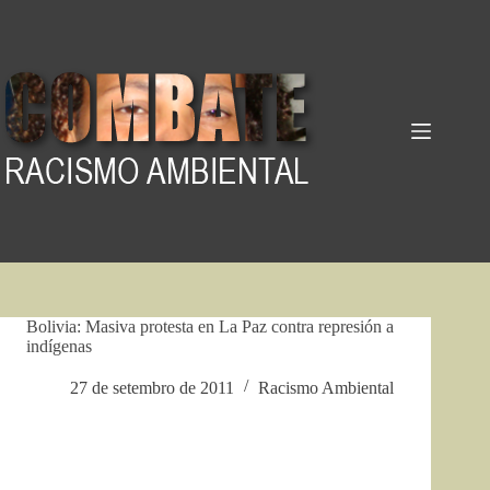
Pular
para
o
conteúdo
Bolivia: Masiva protesta en La Paz contra represión a
indígenas
27 de setembro de 2011
Racismo Ambiental