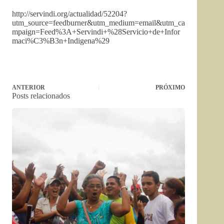
http://servindi.org/actualidad/52204?
utm_source=feedburner&utm_medium=email&utm_ca
mpaign=Feed%3A+Servindi+%28Servicio+de+Infor
maci%C3%B3n+Indigena%29
ANTERIOR
PRÓXIMO
Posts relacionados