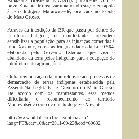
Amazônia Brasileira (COIAB), juntamente com o
povo Xavante, irá realizar uma manifestação em apoio
à Terra Indígena Marãiwatsédé, localizada no Estado
do Mato Grosso.
Através da interdição da BR que passa por dentro do
Território Indígena, os manifestantes pretendem
sensibilizar a população para as injustiças cometidas à
tribo Xavante, como as irregularidades da Lei 9.564,
elaborada pelo Governo Estadual, que visa o
abandono da terra pelos indígenas para a ocupação do
latifúndio e do agronegócio.
Outra reivindicação da tribo refere-se aos processos de
demarcação de terras indígenas estabelecida pela
Assembléia Legislativa e Governo do Mato Grosso.
De acordo com os manifestantes, essa medida
dificultaria o reconhecimento do território
Marãiwatsédé como de direito do povo Xavante.
http://www.adital.com.br/site/noticia.asp?
lang=PT&cat=10&dt=2011-09-23&cod=60632