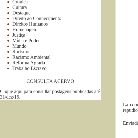
Crônica
Cultura
Destaque
Direito ao Conhecimento
Direitos Humanos
Homenagem
Justiça
Mídia e Poder
Mundo
Racismo
Racismo Ambiental
Reforma Agrária
Trabalho Escravo
CONSULTA ACERVO
Clique aqui para consultar postagens publicadas até
31/dez/15
.
La coor
repudio
Enviada