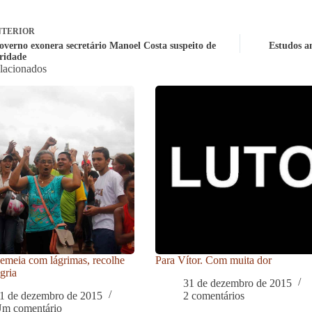
TERIOR
verno exonera secretário Manoel Costa suspeito de
Estudos a
aridade
elacionados
meia com lágrimas, recolhe
Para Vítor. Com muita dor
gria
31 de dezembro de 2015
1 de dezembro de 2015
2 comentários
m comentário