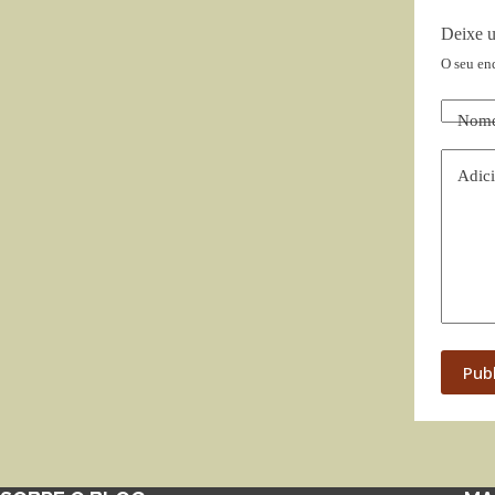
Deixe 
O seu en
Nom
Adici
Pub