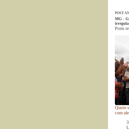
POST
AN
MG - Go
irregul
Posts r
Quem se
com ale
3
U