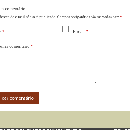
um comentário
dereço de e-mail não será publicado.
Campos obrigatórios são marcados com
*
e
*
E-mail
*
onar comentário
*
licar comentário