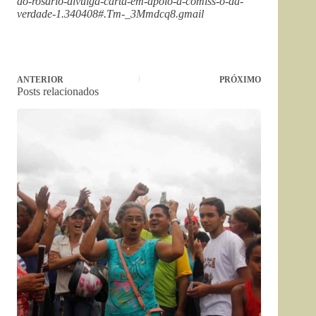
do-rosario-divulga-carta-em-apoio-a-comiss-o-da-
verdade-1.340408#.Tm-_3Mmdcq8.gmail
ANTERIOR
PRÓXIMO
Posts relacionados