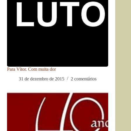
Para Vítor. Com muita dor
31 de dezembro de 2015
2 comentários